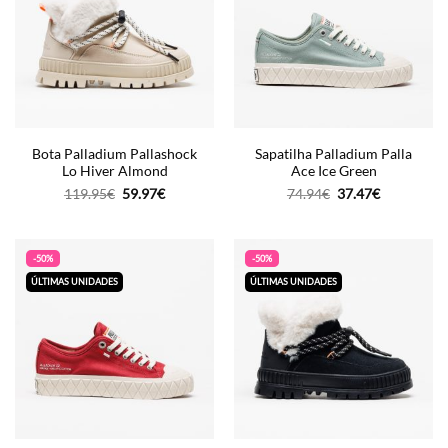
Bota Palladium Pallashock
Sapatilha Palladium Palla
Lo Hiver Almond
Ace Ice Green
O
O
O
O
119.95
€
59.97
€
74.94
€
37.47
€
preço
preço
preço
preço
original
atual
original
atual
era:
é:
era:
é:
119.95€.
59.97€.
74.94€.
37.47€.
-50%
-50%
ÚLTIMAS UNIDADES
ÚLTIMAS UNIDADES