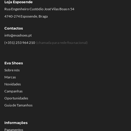
Loja Esposende
Rua Engenheiro Custódio José Vilas Boas n 54
4740-274 Esposende, Braga
Contactos
info@evashoes.pt
(+351) 253 964 210
(chamada para rede fixa nacional)
Eva Shoes
Sobre nós
Marcas
Novidades
Campanhas
Oportunidades
Guia de Tamanhos
Informações
Pagamentos