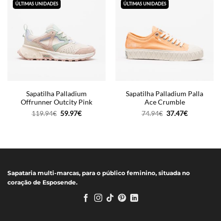
ÚLTIMAS UNIDADES
ÚLTIMAS UNIDADES
Sapatilha Palladium
Sapatilha Palladium Palla
Offrunner Outcity Pink
Ace Crumble
O
O
O
O
119.94
€
59.97
€
74.94
€
37.47
€
preço
preço
preço
preço
original
atual
original
atual
era:
é:
era:
é:
119.94€.
59.97€.
74.94€.
37.47€.
Sapataria multi-marcas, para o público feminino, situada no
coração de Esposende.