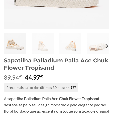
Sapatilha Palladium Palla Ace Chuk
Flower Tropisand
O
O
89.94
44.97
€
€
preço
preço
Preço mais baixo dos últimos 30 dias:
44.97
€
original
atual
era:
é:
A sapatilha
Palladium Palla Ace Chuk Flower Tropisand
89.94€.
44.97€.
destaca-se pelo seu design moderno e pelo elegante padrão
floral bordado que acrescenta um toque sofisticado e original