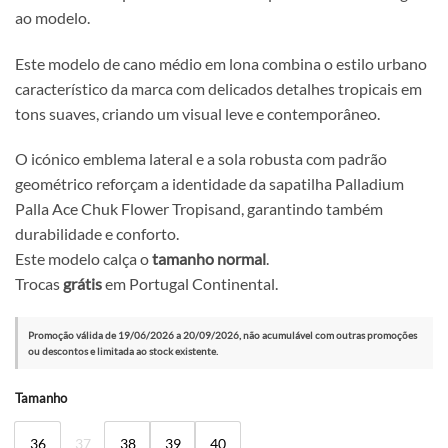
ao modelo.
Este modelo de cano médio em lona combina o estilo urbano
característico da marca com delicados detalhes tropicais em
tons suaves, criando um visual leve e contemporâneo.
O icónico emblema lateral e a sola robusta com padrão
geométrico reforçam a identidade da sapatilha Palladium
Palla Ace Chuk Flower Tropisand, garantindo também
durabilidade e conforto.
Este modelo calça o
tamanho normal
.
Trocas
grátis
em Portugal Continental.
Promoção válida de 19/06/2026 a 20/09/2026, não acumulável com outras promoções
ou descontos e limitada ao stock existente.
Alternative:
Tamanho
36
37
38
39
40