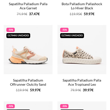
Sapatilha Palladium Palla
Bota Palladium Pallashock
Ace Garnet
Lo Hiver Black
O
O
O
O
74.94
€
37.47
€
119.95
€
59.97
€
preço
preço
preço
preço
original
atual
original
atual
era:
é:
era:
é:
74.94€.
37.47€.
119.95€.
59.97€.
-50%
-50%
ÚLTIMAS UNIDADES
ÚLTIMAS UNIDADES
Sapatilha Palladium
Sapatilha Palladium Palla
Offrunner Outcity Sand
Ace Tropisand Leo
O
O
O
O
119.94
€
59.97
€
79.94
€
39.97
€
preço
preço
preço
preço
original
atual
original
atual
era:
é:
era:
é:
119.94€.
59.97€.
79.94€.
39.97€.
-50%
-50%