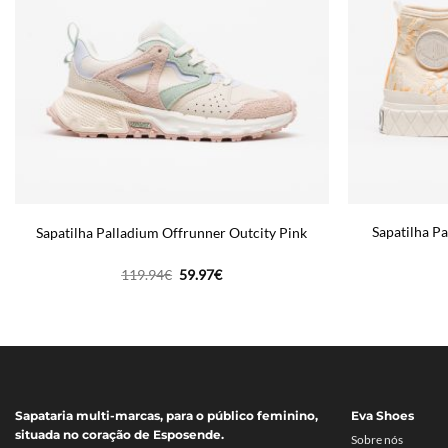
Sapatilha P
Sapatilha Palladium Offrunner Outcity Pink
O
O
119.94
€
59.97
€
preço
preço
original
atual
era:
é:
119.94€.
59.97€.
Sapataria multi-marcas, para o público feminino,
Eva Shoes
situada no coração de Esposende.
Sobre nós