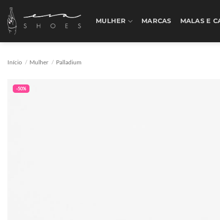
Skip
to
MULHER
MARCAS
MALAS E C
content
Início
/
Mulher
/
Palladium
-50%