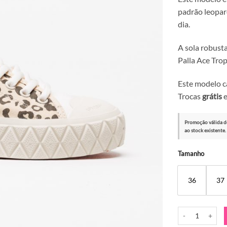
padrão leopard
dia.
A sola robust
Palla Ace Tro
Este modelo c
Trocas
grátis
e
Promoção válida d
ao stock existente.
Alternative:
Tamanho
36
37
Quantidade de Sa