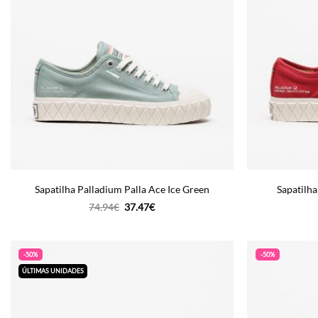
Sapatilha Palladium Palla Ace Ice Green
Sapatilha
O
O
74.94
€
37.47
€
preço
preço
original
atual
era:
é:
74.94€.
37.47€.
-50%
-50%
ÚLTIMAS UNIDADES