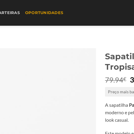
ARTEIRAS
OPORTUNIDADES
Sapati
Tropis
79.94
3
€
p
Preço mais ba
o
e
A sapatilha
Pa
7
moderno e pel
look casual.
Este modelo e