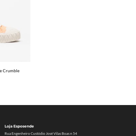
ce Crumble
reço
tual
7.47€.
Loja Esposende
Rua Engenheiro Custódio José Vilas Boas n 54