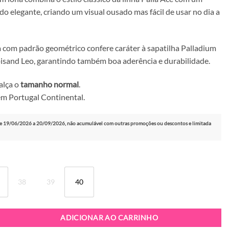
o elegante, criando um visual ousado mas fácil de usar no dia a
a com padrão geométrico confere caráter à sapatilha Palladium
pisand Leo, garantindo também boa aderência e durabilidade.
alça o
tamanho normal
.
m Portugal Continental.
e 19/06/2026 a 20/09/2026, não acumulável com outras promoções ou descontos e limitada
38
39
40
patilha Palladium Palla Ace Tropisand Leo
ADICIONAR AO CARRINHO