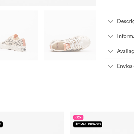
Descri
Inform
Avaliaç
Envios
-50%
S
ÚLTIMAS UNIDADES