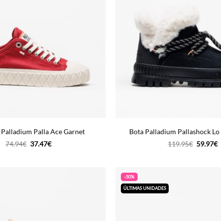
 Palladium Palla Ace Garnet
Bota Palladium Pallashock Lo
O
O
O
74.94
€
37.47
€
119.95
€
59.97
€
preço
preço
preço
p
original
atual
original
a
era:
é:
era:
é
74.94€.
37.47€.
119.95€
5
-50%
ÚLTIMAS UNIDADES