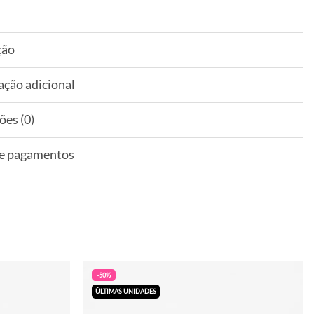
ção
ação adicional
ões (0)
 e pagamentos
-50%
ÚLTIMAS UNIDADES