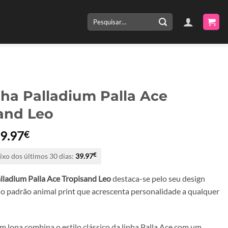
Pesquisar
por:
lha Palladium Palla Ace
and Leo
O
O
9.97
€
reço
preço
ixo dos últimos 30 dias:
39.97
€
riginal
atual
ra:
é:
lladium Palla Ace Tropisand Leo
destaca-se pelo seu design
9.94€.
39.97€.
o padrão animal print que acrescenta personalidade a qualquer
m lona combina o estilo clássico da linha Palla Ace com um