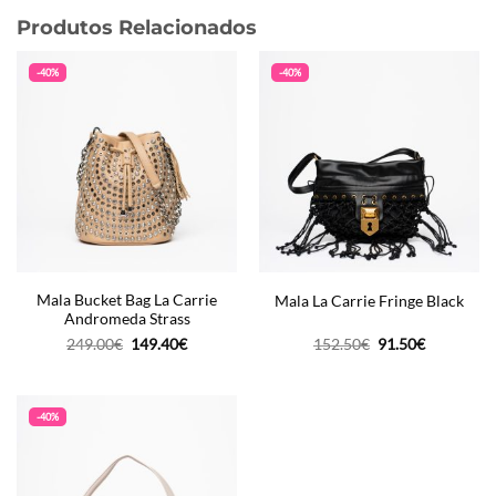
Produtos Relacionados
-40%
-40%
Mala Bucket Bag La Carrie
Mala La Carrie Fringe Black
Andromeda Strass
O
O
O
O
249.00
€
149.40
€
152.50
€
91.50
€
preço
preço
preço
preço
original
atual
original
atual
era:
é:
era:
é:
249.00€.
149.40€.
152.50€.
91.50€.
-40%