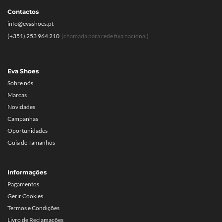
Contactos
info@evashoes.pt
(+351) 253 964 210
(chamada para rede fixa nacional)
Eva Shoes
Sobre nós
Marcas
Novidades
Campanhas
Oportunidades
Guia de Tamanhos
Informações
Pagamentos
Gerir Cookies
Termos e Condições
Livro de Reclamações