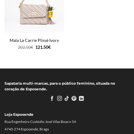
Mala La Carrie Plissè Ivory
O
O
202.50
€
121.50
€
preço
preço
original
atual
era:
é:
202.50€.
121.50€.
Sapataria multi-marcas, para o público feminino, situada no
coração de Esposende.
Loja Esposende
Rua Engenheiro Custódio José Vilas Boas n 54
4740-274 Esposende, Braga