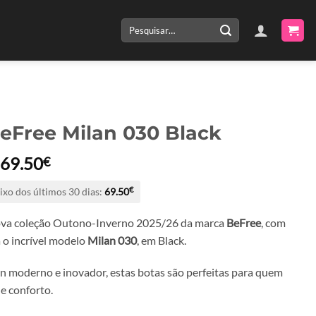
Pesquisar
por:
eFree Milan 030 Black
O
O
69.50
€
preço
preço
ixo dos últimos 30 dias:
69.50
€
original
atual
era:
é:
ova coleção Outono-Inverno 2025/26 da marca
BeFree
, com
139.00€.
69.50€.
 o incrível modelo
Milan 030
, em Black.
 moderno e inovador, estas botas são perfeitas para quem
 e conforto.