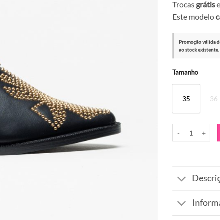
Trocas
grátis
e
Este modelo
c
Promoção válida d
ao stock existente.
Alternative:
Tamanho
35
36
Quantidade de B
Descri
Inform