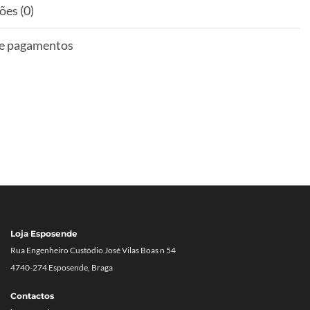
ões (0)
 e pagamentos
Loja Esposende
Rua Engenheiro Custódio José Vilas Boas n 54
4740-274 Esposende, Braga
Contactos