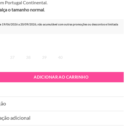
m Portugal Continental.
alça o tamanho normal
.
e 19/06/2026 a 20/09/2026, não acumulável com outras promoções ou descontos e limitada
37
38
39
40
ota BeFree Milan 030 Black
ADICIONAR AO CARRINHO
ção
ação adicional