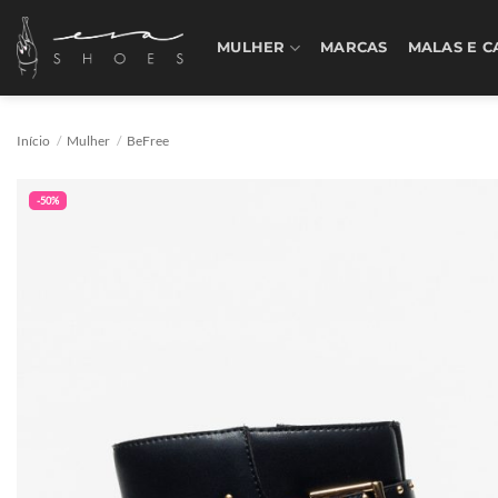
Skip
to
MULHER
MARCAS
MALAS E C
content
Início
/
Mulher
/
BeFree
-50%