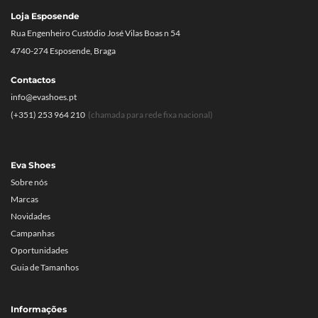
Loja Esposende
Rua Engenheiro Custódio José Vilas Boas n 54
4740-274 Esposende, Braga
Contactos
info@evashoes.pt
(+351) 253 964 210
(chamada para rede fixa nacional)
Eva Shoes
Sobre nós
Marcas
Novidades
Campanhas
Oportunidades
Guia de Tamanhos
Informações