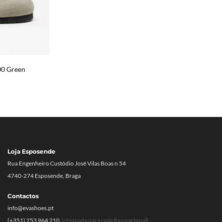
00 Green
Loja Esposende
Rua Engenheiro Custódio José Vilas Boas n 54
4740-274 Esposende, Braga
Contactos
info@evashoes.pt
(+351) 253 964 210
(chamada para rede fixa nacional)