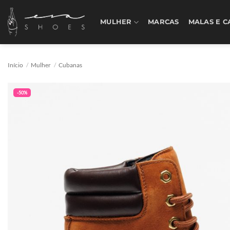
Skip
to
MULHER
MARCAS
MALAS E C
content
Início
/
Mulher
/
Cubanas
-50%