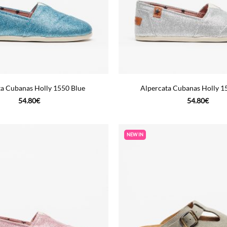
ta Cubanas Holly 1550 Blue
Alpercata Cubanas Holly 15
54.80
€
54.80
€
NEW IN