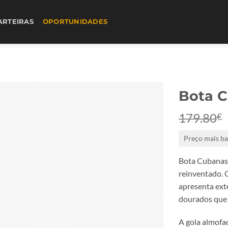
ARTEIRAS
OPORTUNIDADES
Bota 
179.80
€
Preço mais ba
Bota Cubanas
reinventado. 
apresenta ext
dourados que 
A gola almofa