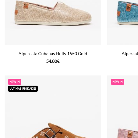
Alpercata Cubanas Holly 1550 Gold
Alperca
54.80
€
NEW IN
NEW IN
ÚLTIMAS UNIDADES