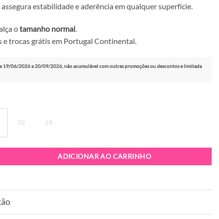
 assegura estabilidade e aderência em qualquer superfície.
alça o
tamanho normal
.
 e trocas grátis em Portugal Continental.
e 19/06/2026 a 20/09/2026, não acumulável com outras promoções ou descontos e limitada
38
39
Bota Cubanas Dama 201 Brown
ADICIONAR AO CARRINHO
ção