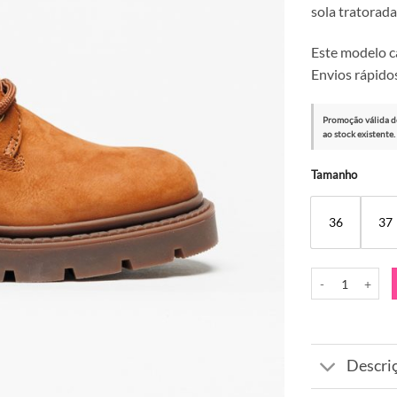
sola tratorada
Este modelo c
Envios rápidos
Promoção válida d
ao stock existente.
Alternative:
Tamanho
36
37
Quantidade de 
Descri