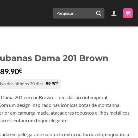
Pesquisar
por:
Cubanas Dama 201 Brown
O
O
89.90
€
preço
preço
ixo dos últimos 30 dias:
89.90
€
original
atual
era:
é:
 Dama 201 em cor Brown — um clássico intemporal
179.80€.
89.90€.
Com um design inspirado nas icónicas botas de montanha,
erior em camurça macia, atacadores robustos e ilhós metálicos
acrescentam um toque elegante.
dada em pele garante conforto extra no tornozelo, enquanto a