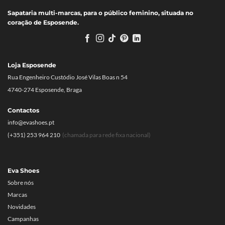
Sapataria multi-marcas, para o público feminino, situada no
coração de Esposende.
Loja Esposende
Rua Engenheiro Custódio José Vilas Boas n 54
4740-274 Esposende, Braga
Contactos
info@evashoes.pt
(+351) 253 964 210
(chamada para rede fixa nacional)
Eva Shoes
Sobre nós
Marcas
Novidades
Campanhas