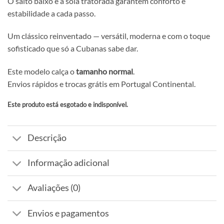
O salto baixo e a sola tratorada garantem conforto e
estabilidade a cada passo.
Um clássico reinventado — versátil, moderna e com o toque
sofisticado que só a Cubanas sabe dar.
Este modelo calça o
tamanho normal
.
Envios rápidos e trocas grátis em Portugal Continental.
Este produto está esgotado e indisponível.
Alternative:
Descrição
Informação adicional
Avaliações (0)
Envios e pagamentos