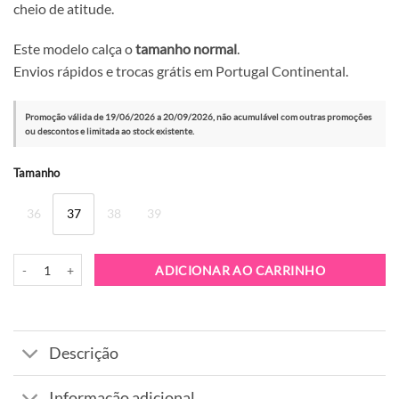
cheio de atitude.
Este modelo calça o
tamanho normal
.
Envios rápidos e trocas grátis em Portugal Continental.
Promoção válida de 19/06/2026 a 20/09/2026, não acumulável com outras promoções
ou descontos e limitada ao stock existente.
Alternative:
Tamanho
36
37
38
39
Quantidade de Bota Cubanas Venus 120 Black
ADICIONAR AO CARRINHO
Descrição
Informação adicional