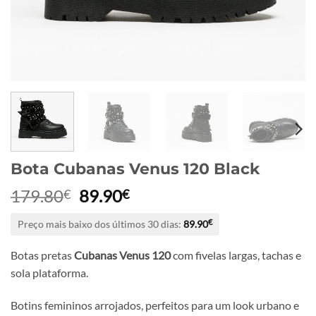
Bota Cubanas Venus 120 Black
O
O
179.80
89.90
€
€
preço
preço
Preço mais baixo dos últimos 30 dias:
89.90
€
original
atual
era:
é:
Botas pretas
Cubanas Venus 120
com fivelas largas, tachas e
179.80€.
89.90€.
sola plataforma.
Botins femininos arrojados, perfeitos para um look urbano e