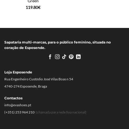
Green
119.80
€
Sapataria multi-marcas, para o público feminino, situada no
coração de Esposende.
Loja Esposende
Rua Engenheiro Custódio José Vilas Boas n 54
4740-274 Esposende, Braga
Contactos
info@evashoes.pt
(+351) 253 964 210
(chamada para rede fixa nacional)