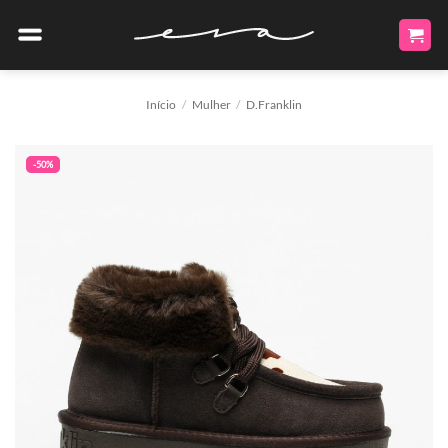
Skip
to
content
Início
/
Mulher
/
D.Franklin
-50%