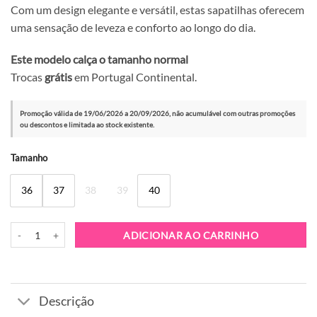
Com um design elegante e versátil, estas sapatilhas oferecem
uma sensação de leveza e conforto ao longo do dia.
Este modelo calça o tamanho normal
Trocas
grátis
em Portugal Continental.
Promoção válida de 19/06/2026 a 20/09/2026, não acumulável com outras promoções
ou descontos e limitada ao stock existente.
Alternative:
Tamanho
36
37
38
39
40
Quantidade de Bota D.Franklin Nordic Mid Fur Brown
ADICIONAR AO CARRINHO
Descrição