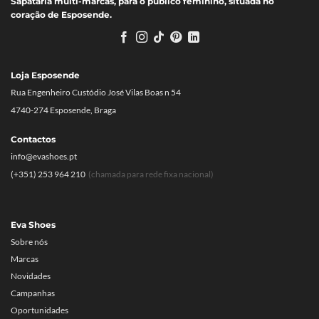
Sapataria multi-marcas, para o público feminino, situada no
coração de Esposende.
Loja Esposende
Rua Engenheiro Custódio José Vilas Boas n 54
4740-274 Esposende, Braga
Contactos
info@evashoes.pt
(+351) 253 964 210
(chamada para rede fixa nacional)
Eva Shoes
Sobre nós
Marcas
Novidades
Campanhas
Oportunidades