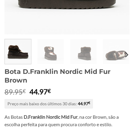
Bota D.Franklin Nordic Mid Fur
Brown
O
O
89.95
44.97
€
€
preço
preço
Preço mais baixo dos últimos 30 dias:
44.97
€
original
atual
era:
é:
As Botas
D.Franklin Nordic Mid Fur
, na cor Brown, são a
89.95€.
44.97€.
escolha perfeita para quem procura conforto e estilo.