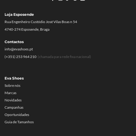
Loja Esposende
Rua Engenheiro Custódio José Vilas Boas n 54
4740-274 Esposende, Braga
Contactos
info@evashoes.pt
(+351) 253 964 210
(chamada para rede fixa nacional)
Eva Shoes
Sobre nós
Marcas
Novidades
Campanhas
Oportunidades
Guia de Tamanhos