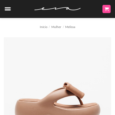
Skip
to
content
Início
/
Mulher
/
Melissa