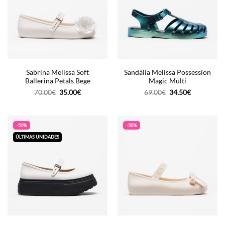
Sabrina Melissa Soft
Sandália Melissa Possession
Ballerina Petals Bege
Magic Multi
O
O
O
O
70.00
€
35.00
€
69.00
€
34.50
€
preço
preço
preço
preço
original
atual
original
atual
era:
é:
era:
é:
70.00€.
35.00€.
69.00€.
34.50€.
-50%
-50%
ÚLTIMAS UNIDADES