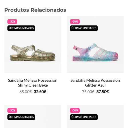
Produtos Relacionados
-50%
-50%
ÚLTIMAS UNIDADES
ÚLTIMAS UNIDADES
Sandália Melissa Possession
Sandália Melissa Possession
Shiny Clear Bege
Glitter Azul
O
O
O
O
65.00
€
32.50
€
75.00
€
37.50
€
preço
preço
preço
preço
original
atual
original
atual
era:
é:
era:
é:
65.00€.
32.50€.
75.00€.
37.50€.
-50%
-50%
ÚLTIMAS UNIDADES
ÚLTIMAS UNIDADES