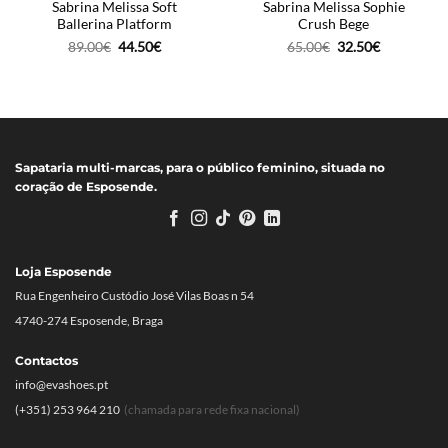
Sabrina Melissa Soft
Sabrina Melissa Sophie
Ballerina Platform
Crush Bege
O
O
O
O
89.00
€
44.50
€
65.00
€
32.50
€
preço
preço
preço
preço
original
atual
original
atual
era:
é:
era:
é:
89.00€.
44.50€.
65.00€.
32.50€.
Sapataria multi-marcas, para o público feminino, situada no
coração de Esposende.
Loja Esposende
Rua Engenheiro Custódio José Vilas Boas n 54
4740-274 Esposende, Braga
Contactos
info@evashoes.pt
(+351) 253 964 210
(chamada para rede fixa nacional)