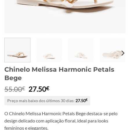
Chinelo Melissa Harmonic Petals
Bege
O
O
55.00
27.50
€
€
preço
preço
Preço mais baixo dos últimos 30 dias:
27.50
€
original
atual
era:
é:
O Chinelo Melissa Harmonic Petals Bege destaca-se pelo
55.00€.
27.50€.
design delicado com aplicação floral, ideal para looks
femininos e elegantes.