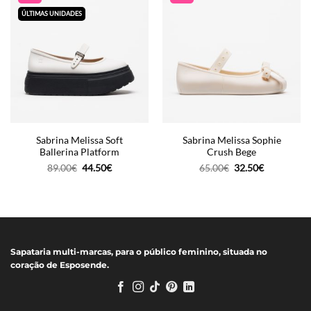
ÚLTIMAS UNIDADES
Sabrina Melissa Soft
Sabrina Melissa Sophie
Ballerina Platform
Crush Bege
O
O
O
O
89.00
€
44.50
€
65.00
€
32.50
€
preço
preço
preço
preço
original
atual
original
atual
era:
é:
era:
é:
89.00€.
44.50€.
65.00€.
32.50€.
Sapataria multi-marcas, para o público feminino, situada no
coração de Esposende.