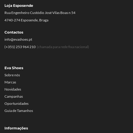
Loja Esposende
Rua Engenheiro Custódio José Vilas Boas n 54
4740-274 Esposende, Braga
Contactos
info@evashoes.pt
(+351) 253 964 210
(chamada para rede fixa nacional)
Eva Shoes
Sobre nós
Marcas
Novidades
Campanhas
Oportunidades
Guia de Tamanhos
Informações