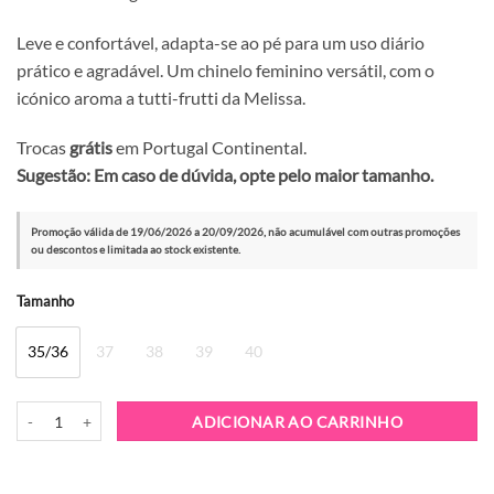
Leve e confortável, adapta-se ao pé para um uso diário
prático e agradável. Um chinelo feminino versátil, com o
icónico aroma a tutti-frutti da Melissa.
Trocas
grátis
em Portugal Continental.
Sugestão: Em caso de dúvida, opte pelo maior tamanho.
Promoção válida de 19/06/2026 a 20/09/2026, não acumulável com outras promoções
ou descontos e limitada ao stock existente.
Alternative:
Tamanho
35/36
37
38
39
40
Quantidade de Chinelo Melissa Harmonic Petals Bege
ADICIONAR AO CARRINHO