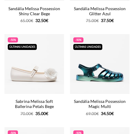
Sandália Melissa Possession
Sandália Melissa Possession
Shiny Clear Bege
Glitter Azul
O
O
O
O
65.00
€
32.50
€
75.00
€
37.50
€
preço
preço
preço
preço
original
atual
original
atual
era:
é:
era:
é:
65.00€.
32.50€.
75.00€.
37.50€.
-50%
-50%
ÚLTIMAS UNIDADES
ÚLTIMAS UNIDADES
Sabrina Melissa Soft
Sandália Melissa Possession
Ballerina Petals Bege
Magic Multi
O
O
O
O
70.00
€
35.00
€
69.00
€
34.50
€
preço
preço
preço
preço
original
atual
original
atual
era:
é:
era:
é:
70.00€.
35.00€.
69.00€.
34.50€.
-50%
-50%