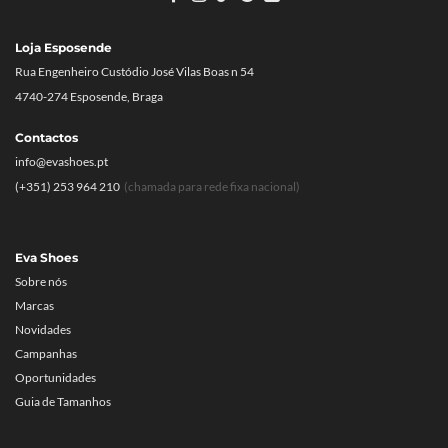
Loja Esposende
Rua Engenheiro Custódio José Vilas Boas n 54
4740-274 Esposende, Braga
Contactos
info@evashoes.pt
(+351) 253 964 210
(chamada para rede fixa nacional)
Eva Shoes
Sobre nós
Marcas
Novidades
Campanhas
Oportunidades
Guia de Tamanhos