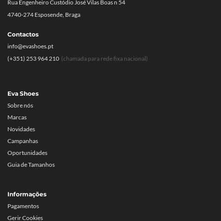
Rua Engenheiro Custódio José Vilas Boas n 54
4740-274 Esposende, Braga
Contactos
info@evashoes.pt
(+351) 253 964 210
(chamada para rede fixa nacional)
Eva Shoes
Sobre nós
Marcas
Novidades
Campanhas
Oportunidades
Guia de Tamanhos
Informações
Pagamentos
Gerir Cookies