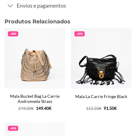
Envios e pagamentos
Produtos Relacionados
-40%
-40%
Mala Bucket Bag La Carrie
Mala La Carrie Fringe Black
Andromeda Strass
O
O
O
O
249.00
€
149.40
€
152.50
€
91.50
€
preço
preço
preço
preço
original
atual
original
atual
era:
é:
era:
é:
249.00€.
149.40€.
152.50€.
91.50€.
-40%