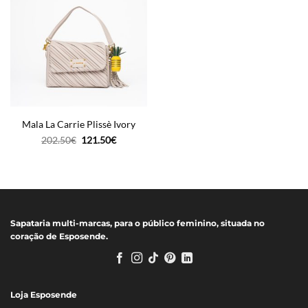
Mala La Carrie Plissè Ivory
O
O
202.50
€
121.50
€
preço
preço
original
atual
era:
é:
202.50€.
121.50€.
Sapataria multi-marcas, para o público feminino, situada no
coração de Esposende.
Loja Esposende