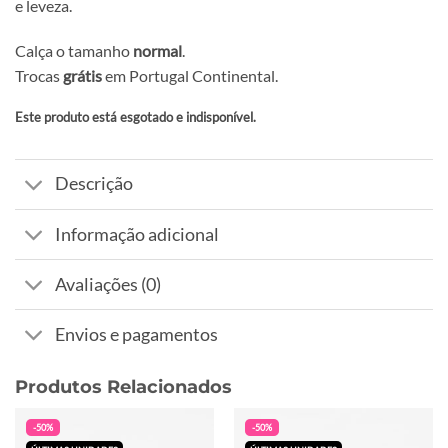
e leveza.
Calça o tamanho
normal
.
Trocas
grátis
em Portugal Continental.
Este produto está esgotado e indisponível.
Alternative:
Descrição
Informação adicional
Avaliações (0)
Envios e pagamentos
Produtos Relacionados
-50%
-50%