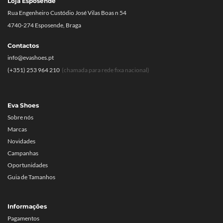
Loja Esposende
Rua Engenheiro Custódio José Vilas Boas n 54
4740-274 Esposende, Braga
Contactos
info@evashoes.pt
(+351) 253 964 210
(chamada para rede fixa nacional)
Eva Shoes
Sobre nós
Marcas
Novidades
Campanhas
Oportunidades
Guia de Tamanhos
Informações
Pagamentos