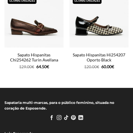
ÚLTIMAS UNIDADES
ÚLTIMAS UNIDADES
Sapato Hispanitas
Sapato Hispanitas Hi254207
Chi254262 Turin Avellana
Oporto Black
O
O
O
O
129.00
€
64.50
€
120.00
€
60.00
€
preço
preço
preço
preço
original
atual
original
atual
era:
é:
era:
é:
129.00€.
64.50€.
120.00€.
60.00€.
Sapataria multi-marcas, para o público feminino, situada no
coração de Esposende.