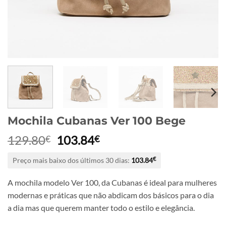
Mochila Cubanas Ver 100 Bege
O
O
129.80
103.84
€
€
preço
preço
Preço mais baixo dos últimos 30 dias:
103.84
€
original
atual
era:
é:
A mochila modelo Ver 100, da Cubanas é ideal para mulheres
129.80€.
103.84€.
modernas e práticas que não abdicam dos básicos para o dia
a dia mas que querem manter todo o estilo e elegância.