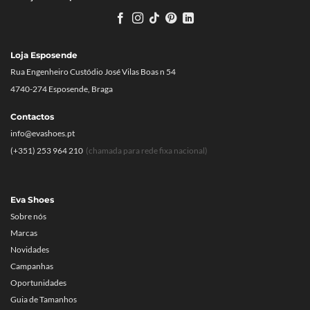
Loja Esposende
Rua Engenheiro Custódio José Vilas Boas n 54
4740-274 Esposende, Braga
Contactos
info@evashoes.pt
(+351) 253 964 210
(chamada para rede fixa nacional)
Eva Shoes
Sobre nós
Marcas
Novidades
Campanhas
Oportunidades
Guia de Tamanhos