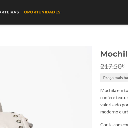
ARTEIRAS
OPORTUNIDADES
Mochil
217.50
€
Preço mais ba
Mochila em to
confere textu
valorizado po
moderno e ur
Conta com com