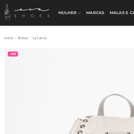
Skip
to
MULHER
MARCAS
MALAS E C
content
Início
/
Bolsas
/
La Carrie
-30%