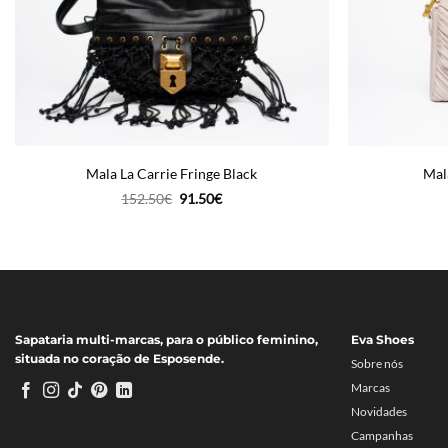
Mala La Carrie Fringe Black
Mala
O
O
152.50
€
91.50
€
preço
preço
original
atual
era:
é:
152.50€.
91.50€.
Sapataria multi-marcas, para o público feminino,
Eva Shoes
situada no coração de Esposende.
Sobre nós
Marcas
Novidades
Campanhas