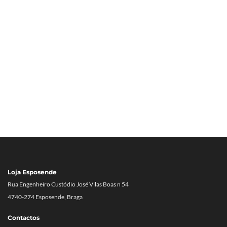
Loja Esposende
Rua Engenheiro Custódio José Vilas Boas n 54
4740-274 Esposende, Braga
Contactos