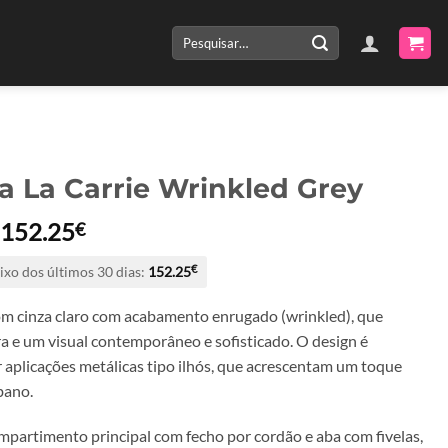
Pesquisar
por:
a La Carrie Wrinkled Grey
O
O
152.25
€
preço
preço
ixo dos últimos 30 dias:
152.25
€
original
atual
era:
é:
m cinza claro com acabamento enrugado (wrinkled), que
217.50€.
152.25€.
ra e um visual contemporâneo e sofisticado. O design é
r aplicações metálicas tipo ilhós, que acrescentam um toque
bano.
partimento principal com fecho por cordão e aba com fivelas,