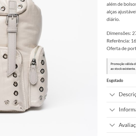
além de bolso
alças ajustáve
diário.
Dimensões: 27
Referência: 
Oferta de port
Promoção válida d
ao stock existente.
Esgotado
Descri
Inform
Avaliaç