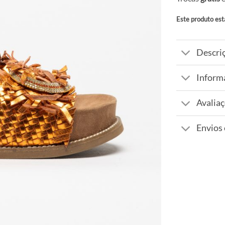
Este produto est
Alternative:
Descri
Inform
Avaliaç
Envios