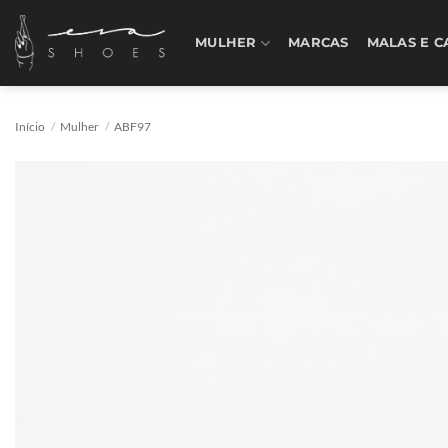
Skip
to
MULHER
MARCAS
MALAS E C
content
Início
/
Mulher
/
ABF97