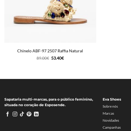
Chinelo ABF-97 2507 Raffia Natural
O
O
89.00
€
53.40
€
preço
preço
original
atual
era:
é:
89.00€.
53.40€.
Sapataria multi-marcas, para o público feminino,
Eva Shoes
situada no coração de Esposende.
Sobre nós
Marcas
Novidades
Campanhas