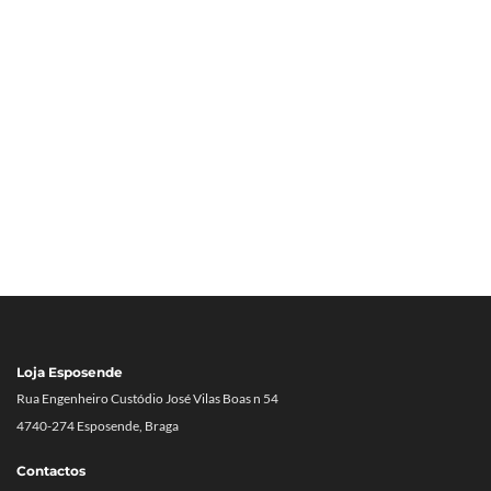
Loja Esposende
Rua Engenheiro Custódio José Vilas Boas n 54
4740-274 Esposende, Braga
Contactos