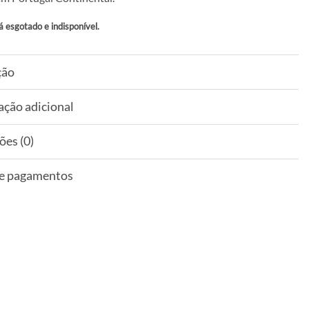
á esgotado e indisponível.
ção
ação adicional
ões (0)
 e pagamentos