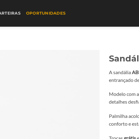
ARTEIRAS
OPORTUNIDADES
Sandál
A sandália
AB
entrançado de
Modelo com ap
detalhes desfi
Palmilha acol
conforto e est
Trocas
grátis
e