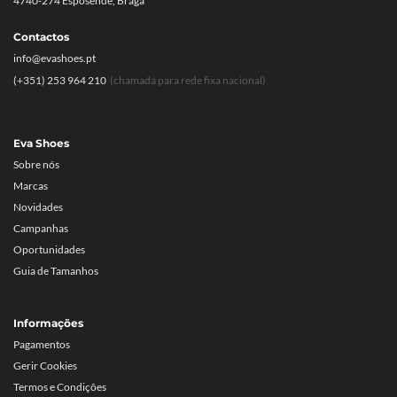
4740-274 Esposende, Braga
Contactos
info@evashoes.pt
(+351) 253 964 210
(chamada para rede fixa nacional)
Eva Shoes
Sobre nós
Marcas
Novidades
Campanhas
Oportunidades
Guia de Tamanhos
Informações
Pagamentos
Gerir Cookies
Termos e Condições