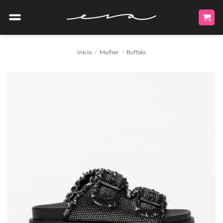
Skip
to
content
Início
/
Mulher
/
Buffalo