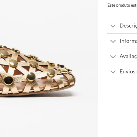
Este produto est
Alternative:
Descri
Inform
Avaliaç
Envios