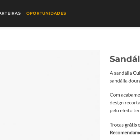
ARTEIRAS
OPORTUNIDADES
Sandál
A sandália
Cu
sandália doura
Com acabament
design recorta
pelo efeito t
Trocas
grátis
e
Recomendamos