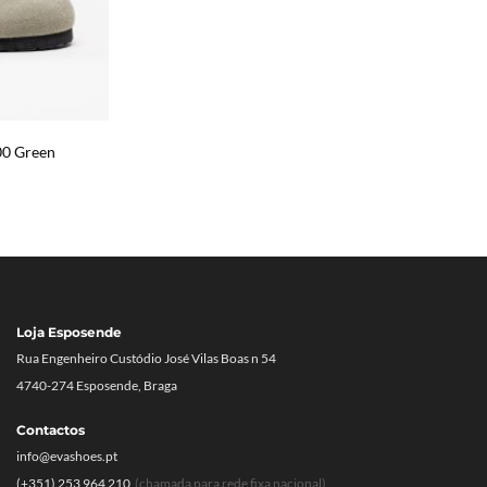
00 Green
Loja Esposende
Rua Engenheiro Custódio José Vilas Boas n 54
4740-274 Esposende, Braga
Contactos
info@evashoes.pt
(+351) 253 964 210
(chamada para rede fixa nacional)