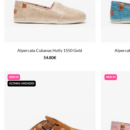
Alpercata Cubanas Holly 1550 Gold
Alperca
54.80
€
NEW IN
NEW IN
ÚLTIMAS UNIDADES