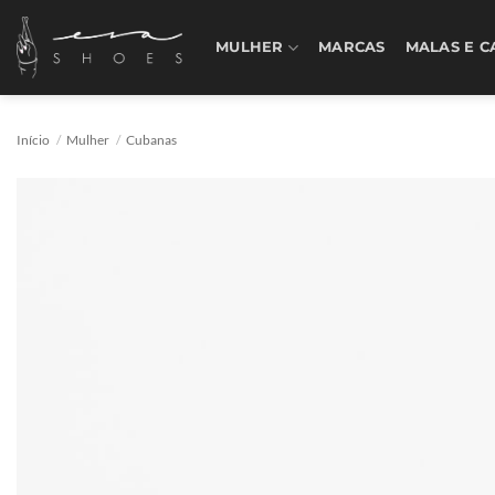
Skip
to
MULHER
MARCAS
MALAS E C
content
Início
/
Mulher
/
Cubanas