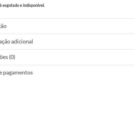
á esgotado e indisponível.
ção
ação adicional
ões (0)
 e pagamentos