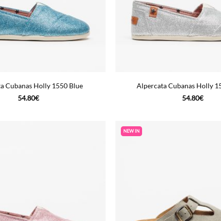
ta Cubanas Holly 1550 Blue
Alpercata Cubanas Holly 15
54.80
€
54.80
€
NEW IN