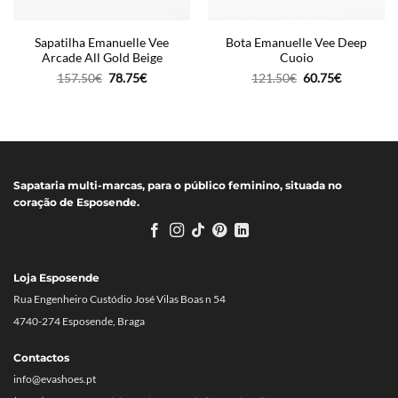
Sapatilha Emanuelle Vee
Bota Emanuelle Vee Deep
Arcade All Gold Beige
Cuoio
O
O
O
O
157.50
€
78.75
€
121.50
€
60.75
€
preço
preço
preço
preço
original
atual
original
atual
era:
é:
era:
é:
157.50€.
78.75€.
121.50€.
60.75€.
Sapataria multi-marcas, para o público feminino, situada no
coração de Esposende.
Loja Esposende
Rua Engenheiro Custódio José Vilas Boas n 54
4740-274 Esposende, Braga
Contactos
info@evashoes.pt