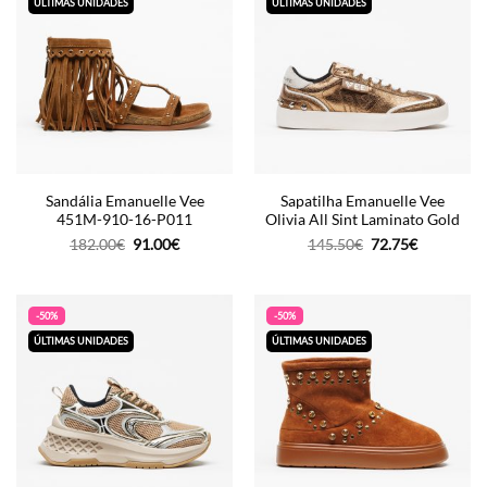
ÚLTIMAS UNIDADES
ÚLTIMAS UNIDADES
Sandália Emanuelle Vee
Sapatilha Emanuelle Vee
451M-910-16-P011
Olivia All Sint Laminato Gold
O
O
O
O
182.00
€
91.00
€
145.50
€
72.75
€
preço
preço
preço
preço
original
atual
original
atual
era:
é:
era:
é:
182.00€.
91.00€.
145.50€.
72.75€.
-50%
-50%
ÚLTIMAS UNIDADES
ÚLTIMAS UNIDADES