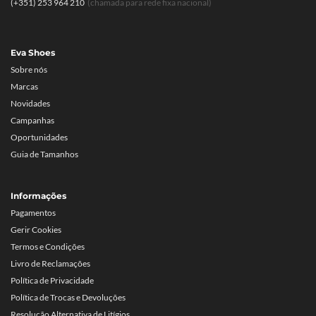
(+351) 253 964 210
(chamada para rede fixa nacional)
Eva Shoes
Sobre nós
Marcas
Novidades
Campanhas
Oportunidades
Guia de Tamanhos
Informações
Pagamentos
Gerir Cookies
Termos e Condições
Livro de Reclamações
Política de Privacidade
Política de Trocas e Devoluções
Resolução Alternativa de Litígios