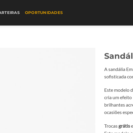
ARTEIRAS
OPORTUNIDADES
Sandál
A sandália Ema
sofisticada c
Este modelo d
cria um efeit
brilhantes ac
ocasiões espec
Trocas
grátis
e