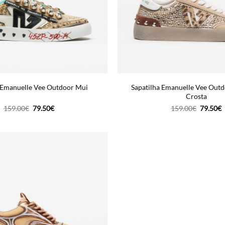
Sapatilha Emanuelle Vee Outd
 Emanuelle Vee Outdoor Mui
Crosta
O
O
O
159.00
€
79.50
€
159.00
€
79.50
€
preço
preço
preço
p
original
atual
original
a
era:
é:
era:
é
159.00€.
79.50€.
159.00€
7