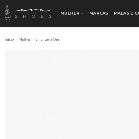
Skip
to
MULHER
MARCAS
MALAS E C
content
Início
/
Mulher
/
Emanuelle Vee