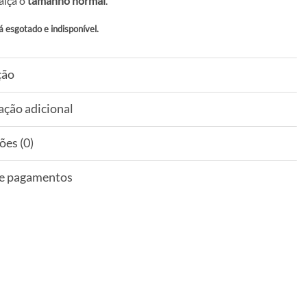
alça o
tamanho normal
.
á esgotado e indisponível.
ção
ação adicional
ões (0)
 e pagamentos