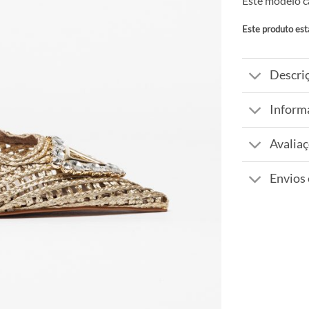
Este modelo c
Este produto est
Alternative:
Descri
Inform
Avaliaç
Envios