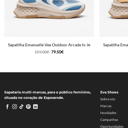
Sapatilha Emanuelle Vee Outdoor Arcade Iv-Je
Sapatilha Em
O
O
159.00
€
79.50
€
preço
preço
original
atual
era:
é:
159.00€.
79.50€.
Sapataria multi-marcas, para o público feminino,
Eva Shoes
situada no coração de Esposende.
Sobre nós
Marcas
Novidades
Campanhas
Oportunidades