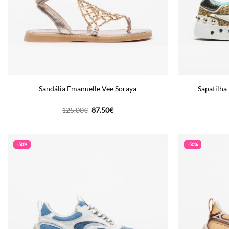
Sandália Emanuelle Vee Soraya
Sapatilha
O
O
125.00
€
87.50
€
preço
preço
original
atual
era:
é:
125.00€.
87.50€.
-50%
-50%