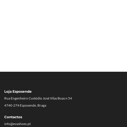
Loja Esposende
Rua Engenheiro Custódio José Vilas Boas n 54
4740-274 Esposende, Braga
Contactos
info@evashoes.pt