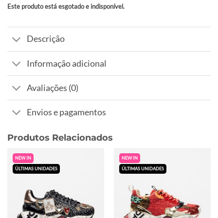
Este produto está esgotado e indisponível.
Alternative:
Descrição
Informação adicional
Avaliações (0)
Envios e pagamentos
Produtos Relacionados
NEW IN
NEW IN
ÚLTIMAS UNIDADES
ÚLTIMAS UNIDADES