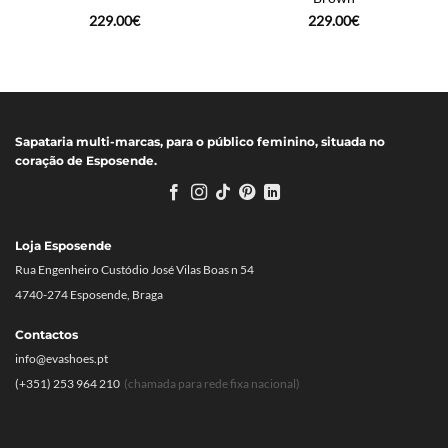
229.00
€
229.00
€
Sapataria multi-marcas, para o público feminino, situada no
coração de Esposende.
Loja Esposende
Rua Engenheiro Custódio José Vilas Boas n 54
4740-274 Esposende, Braga
Contactos
info@evashoes.pt
(+351) 253 964 210
(chamada para rede fixa nacional)