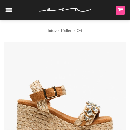
Skip
to
content
Início
/
Mulher
/
Exé