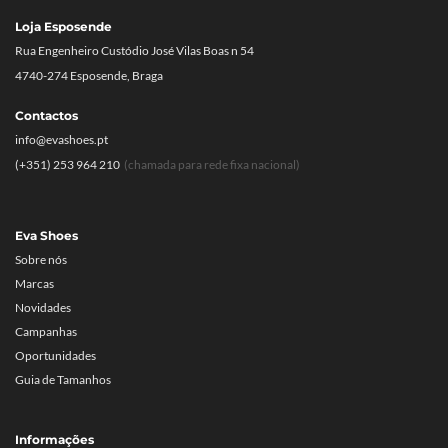
Loja Esposende
Rua Engenheiro Custódio José Vilas Boas n 54
4740-274 Esposende, Braga
Contactos
info@evashoes.pt
(+351) 253 964 210
(chamada para rede fixa nacional)
Eva Shoes
Sobre nós
Marcas
Novidades
Campanhas
Oportunidades
Guia de Tamanhos
Informações