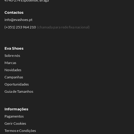
4740-274 Esposende, Braga
Contactos
info@evashoes.pt
(+351) 253 964 210
(chamada para rede fixa nacional)
Eva Shoes
Sobre nós
Marcas
Novidades
Campanhas
Oportunidades
Guia de Tamanhos
Informações
Pagamentos
Gerir Cookies
Termos e Condições