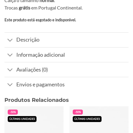
Calça o tamanho
normal
.
Trocas
grátis
em Portugal Continental.
Este produto está esgotado e indisponível.
Alternative:
Descrição
Informação adicional
Avaliações (0)
Envios e pagamentos
Produtos Relacionados
-50%
-50%
ÚLTIMAS UNIDADES
ÚLTIMAS UNIDADES