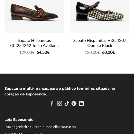
Sapato Hispanitas
Sapato Hispanitas Hi254207
Chi254262 Turin Avellana
Oporto Black
O
O
O
O
129.00
€
64.50
€
120.00
€
60.00
€
preço
preço
preço
preço
original
atual
original
atual
era:
é:
era:
é:
129.00€.
64.50€.
120.00€.
60.00€.
Sapataria multi-marcas, para o público feminino, situada no
coração de Esposende.
Loja Esposende
Rua Engenheiro Custódio José Vilas Boas n 54