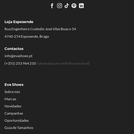
Loja Esposende
Rua Engenheiro Custódio José Vilas Boas n 54
4740-274 Esposende, Braga
Contactos
info@evashoes.pt
(+351) 253 964 210
(chamada para rede fixa nacional)
Eva Shoes
Sobre nós
Marcas
Novidades
Campanhas
Oportunidades
Guia de Tamanhos