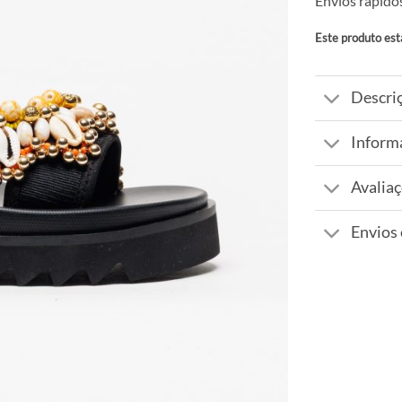
Envios rápidos
Este produto est
Alternative:
Descri
Inform
Avaliaç
Envios