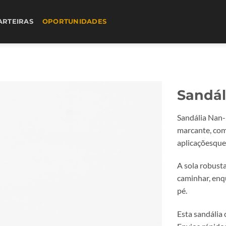
ARTEIRAS
OPORTUNIDADES
Sandál
Sandália Nan-
marcante, com
aplicaçõesque 
A sola robust
caminhar, enq
pé.
Esta sandália 