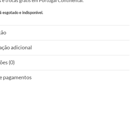
 e trocas grátis em Portugal Continental.
á esgotado e indisponível.
ção
ação adicional
ões (0)
 e pagamentos