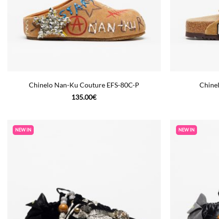
Chinelo Nan-Ku Couture EFS-80C-P
Chine
135.00
€
NEW IN
NEW IN