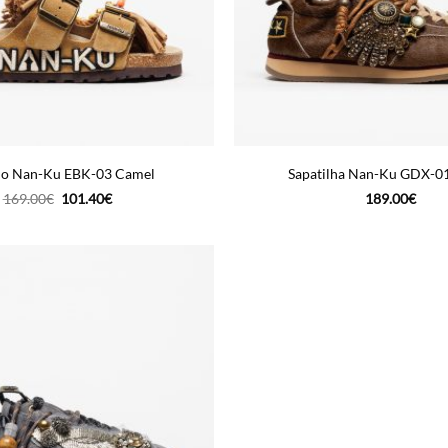
lo Nan-Ku EBK-03 Camel
Sapatilha Nan-Ku GDX-0
O
O
169.00
€
101.40
€
189.00
€
preço
preço
original
atual
era:
é:
169.00€.
101.40€.