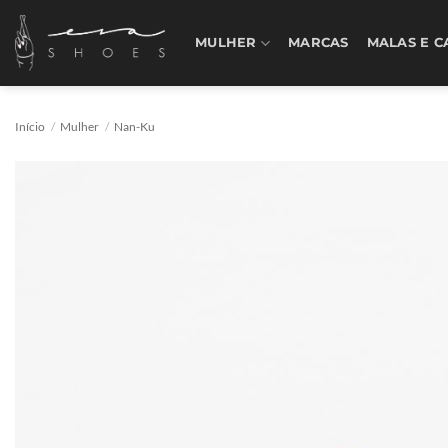
Skip
to
MULHER
MARCAS
MALAS E C
content
Início
/
Mulher
/
Nan-Ku