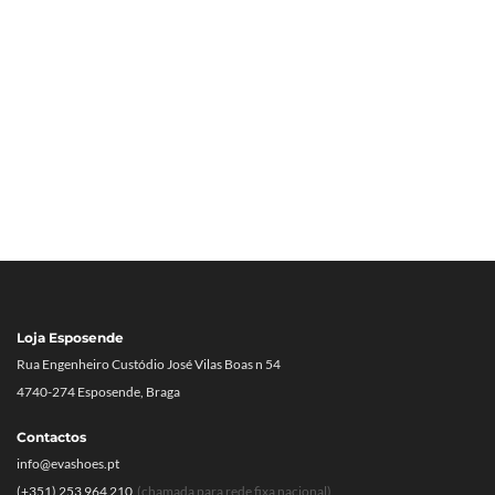
Loja Esposende
Rua Engenheiro Custódio José Vilas Boas n 54
4740-274 Esposende, Braga
Contactos
info@evashoes.pt
(+351) 253 964 210
(chamada para rede fixa nacional)