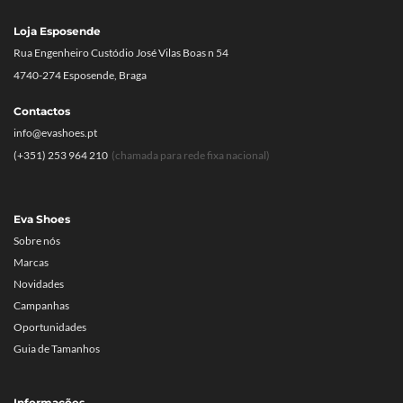
Loja Esposende
Rua Engenheiro Custódio José Vilas Boas n 54
4740-274 Esposende, Braga
Contactos
info@evashoes.pt
(+351) 253 964 210
(chamada para rede fixa nacional)
Eva Shoes
Sobre nós
Marcas
Novidades
Campanhas
Oportunidades
Guia de Tamanhos
Informações