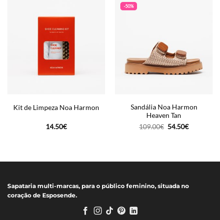
-50%
Sandália Noa Harmon
Kit de Limpeza Noa Harmon
Heaven Tan
O
O
14.50
€
109.00
€
54.50
€
preço
preço
original
atual
era:
é:
109.00€.
54.50€.
Sapataria multi-marcas, para o público feminino, situada no
coração de Esposende.