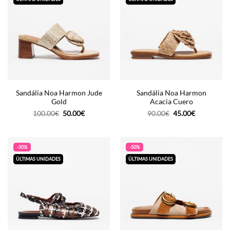
Sandália Noa Harmon Jude
Sandália Noa Harmon
Gold
Acacia Cuero
O
O
O
O
100.00
€
50.00
€
90.00
€
45.00
€
preço
preço
preço
preço
original
atual
original
atual
era:
é:
era:
é:
100.00€.
50.00€.
90.00€.
45.00€.
-50%
-50%
ÚLTIMAS UNIDADES
ÚLTIMAS UNIDADES