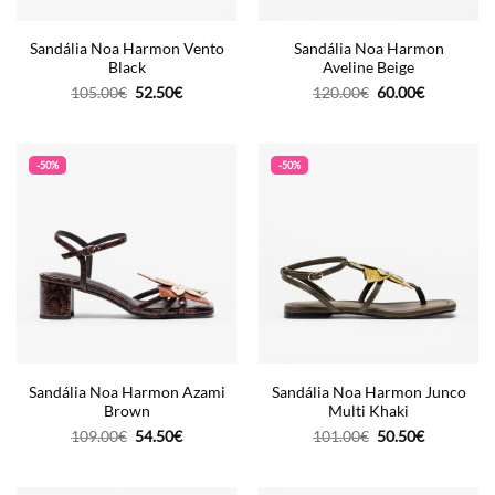
Sandália Noa Harmon Vento
Sandália Noa Harmon
Black
Aveline Beige
O
O
O
O
105.00
€
52.50
€
120.00
€
60.00
€
preço
preço
preço
preço
original
atual
original
atual
era:
é:
era:
é:
105.00€.
52.50€.
120.00€.
60.00€.
-50%
-50%
Sandália Noa Harmon Azami
Sandália Noa Harmon Junco
Brown
Multi Khaki
O
O
O
O
109.00
€
54.50
€
101.00
€
50.50
€
preço
preço
preço
preço
original
atual
original
atual
era:
é:
era:
é:
109.00€.
54.50€.
101.00€.
50.50€.