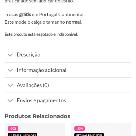
praticidade sem abdicar do estilo.
Trocas
grátis
em Portugal Continental.
Este modelo calça o tamanho
normal
.
Este produto está esgotado e indisponível.
Alternative:
Descrição
Informação adicional
Avaliações (0)
Envios e pagamentos
Produtos Relacionados
-50%
-50%
ÚLTIMAS UNIDADES
ÚLTIMAS UNIDADES