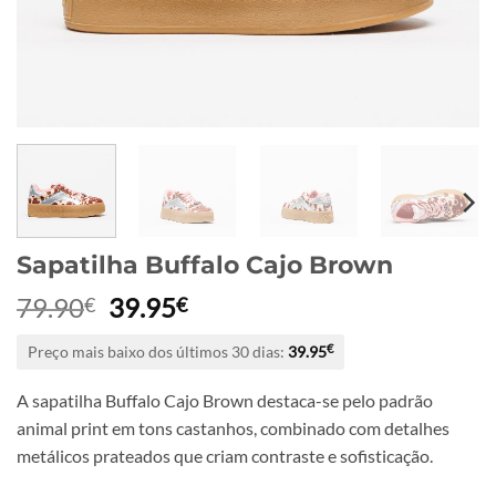
Sapatilha Buffalo Cajo Brown
O
O
79.90
39.95
€
€
preço
preço
Preço mais baixo dos últimos 30 dias:
39.95
€
original
atual
era:
é:
A sapatilha Buffalo Cajo Brown destaca-se pelo padrão
79.90€.
39.95€.
animal print em tons castanhos, combinado com detalhes
metálicos prateados que criam contraste e sofisticação.