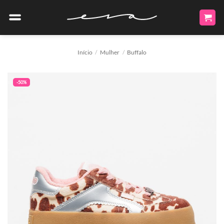
Skip
to
content
Início
/
Mulher
/
Buffalo
-50%