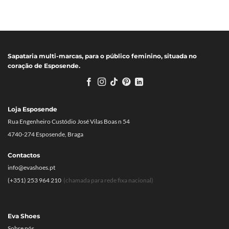
Sapataria multi-marcas, para o público feminino, situada no
coração de Esposende.
Loja Esposende
Rua Engenheiro Custódio José Vilas Boas n 54
4740-274 Esposende, Braga
Contactos
info@evashoes.pt
(+351) 253 964 210
(chamada para rede fixa nacional)
Eva Shoes
Sobre nós