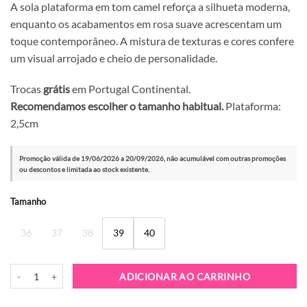
A sola plataforma em tom camel reforça a silhueta moderna,
enquanto os acabamentos em rosa suave acrescentam um
toque contemporâneo. A mistura de texturas e cores confere
um visual arrojado e cheio de personalidade.
Trocas
grátis
em Portugal Continental.
Recomendamos escolher o tamanho habitual.
Plataforma:
2,5cm
Promoção válida de 19/06/2026 a 20/09/2026, não acumulável com outras promoções
ou descontos e limitada ao stock existente.
Alternative:
Tamanho
36
37
38
39
40
Quantidade de Sapatilha Buffalo Cajo Brown
ADICIONAR AO CARRINHO