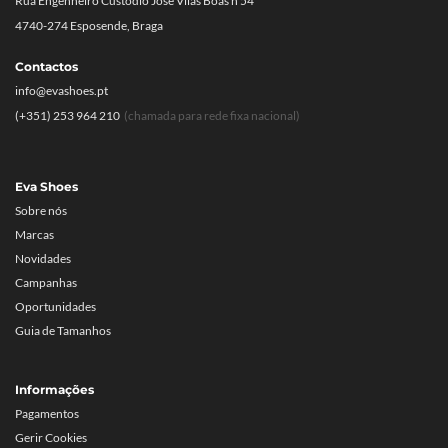
Rua Engenheiro Custódio José Vilas Boas n 54
4740-274 Esposende, Braga
Contactos
info@evashoes.pt
(+351) 253 964 210
(chamada para rede fixa nacional)
Eva Shoes
Sobre nós
Marcas
Novidades
Campanhas
Oportunidades
Guia de Tamanhos
Informações
Pagamentos
Gerir Cookies