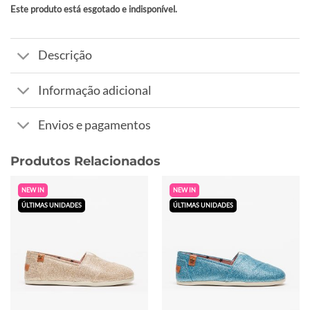
Este produto está esgotado e indisponível.
Alternative:
Descrição
Informação adicional
Envios e pagamentos
Produtos Relacionados
NEW IN
NEW IN
ÚLTIMAS UNIDADES
ÚLTIMAS UNIDADES