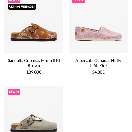
NEW IN
NEW IN
ÚLTIMAS UNIDADES
Sandália Cubanas Maria 810
Alpercata Cubanas Holly
Brown
1550 Pink
139.80
€
54.80
€
NEW IN