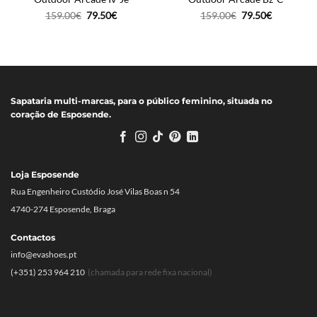
O
O
O
O
159.00
€
79.50
€
159.00
€
79.50
€
preço
preço
preço
preço
original
atual
original
atual
era:
é:
era:
é:
159.00€.
79.50€.
159.00€.
79.50€.
Sapataria multi-marcas, para o público feminino, situada no
coração de Esposende.
Loja Esposende
Rua Engenheiro Custódio José Vilas Boas n 54
4740-274 Esposende, Braga
Contactos
info@evashoes.pt
(+351) 253 964 210
(chamada para rede fixa nacional)