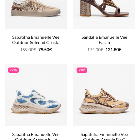
Sapatilha Emanuelle Vee
Sandália Emanuelle Vee
Outdoor Soledad Crosta
Farah
O
O
O
O
159.00
€
79.50
€
174.00
€
121.80
€
preço
preço
preço
preço
original
atual
original
atual
era:
é:
era:
é:
159.00€.
79.50€.
174.00€.
121.80€.
-50%
-50%
Sapatilha Emanuelle Vee
Sapatilha Emanuelle Vee
Outdoor Arcade Iv-Je
Outdoor Arcade Bz-C