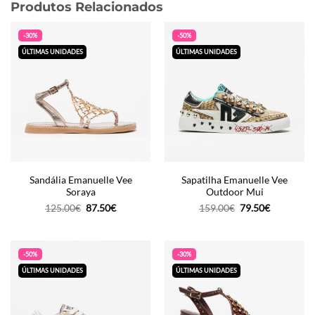
Produtos Relacionados
-30%
-50%
ÚLTIMAS UNIDADES
ÚLTIMAS UNIDADES
Sandália Emanuelle Vee
Sapatilha Emanuelle Vee
Soraya
Outdoor Mui
O
O
O
O
125.00
€
87.50
€
159.00
€
79.50
€
preço
preço
preço
preço
original
atual
original
atual
era:
é:
era:
é:
125.00€.
87.50€.
159.00€.
79.50€.
-50%
-30%
ÚLTIMAS UNIDADES
ÚLTIMAS UNIDADES