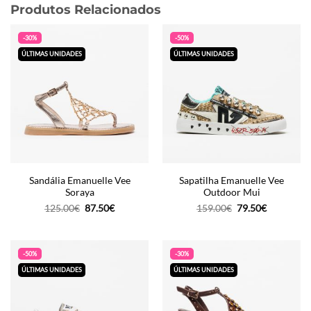
Produtos Relacionados
-30%
-50%
ÚLTIMAS UNIDADES
ÚLTIMAS UNIDADES
Sandália Emanuelle Vee
Sapatilha Emanuelle Vee
Soraya
Outdoor Mui
O
O
O
O
125.00
€
87.50
€
159.00
€
79.50
€
preço
preço
preço
preço
original
atual
original
atual
era:
é:
era:
é:
125.00€.
87.50€.
159.00€.
79.50€.
-50%
-30%
ÚLTIMAS UNIDADES
ÚLTIMAS UNIDADES