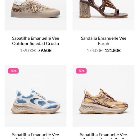
Sapatilha Emanuelle Vee
Sandália Emanuelle Vee
Outdoor Soledad Crosta
Farah
O
O
O
O
159.00
€
79.50
€
174.00
€
121.80
€
preço
preço
preço
preço
original
atual
original
atual
era:
é:
era:
é:
159.00€.
79.50€.
174.00€.
121.80€.
-50%
-50%
Sapatilha Emanuelle Vee
Sapatilha Emanuelle Vee