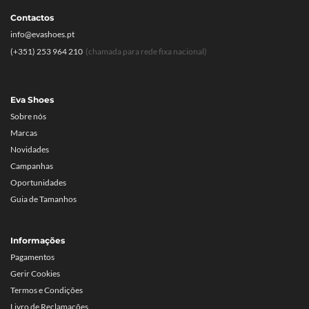
Contactos
info@evashoes.pt
(+351) 253 964 210
(chamada para rede fixa nacional)
Eva Shoes
Sobre nós
Marcas
Novidades
Campanhas
Oportunidades
Guia de Tamanhos
Informações
Pagamentos
Gerir Cookies
Termos e Condições
Livro de Reclamações