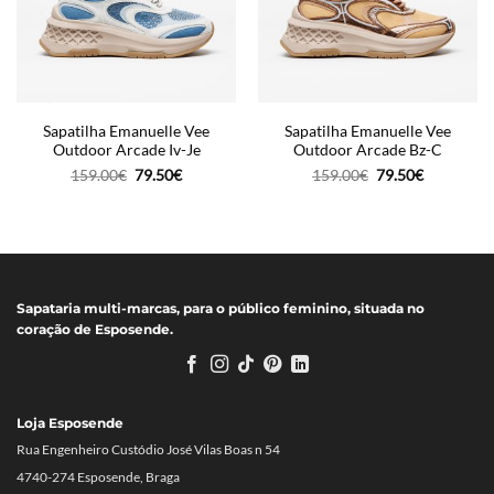
Sapatilha Emanuelle Vee
Sapatilha Emanuelle Vee
Outdoor Arcade Iv-Je
Outdoor Arcade Bz-C
O
O
O
O
159.00
€
79.50
€
159.00
€
79.50
€
preço
preço
preço
preço
original
atual
original
atual
era:
é:
era:
é:
159.00€.
79.50€.
159.00€.
79.50€.
Sapataria multi-marcas, para o público feminino, situada no
coração de Esposende.
Loja Esposende
Rua Engenheiro Custódio José Vilas Boas n 54
4740-274 Esposende, Braga