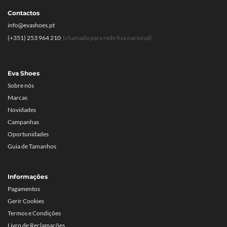
Contactos
info@evashoes.pt
(+351) 253 964 210
(chamada para rede fixa nacional)
Eva Shoes
Sobre nós
Marcas
Novidades
Campanhas
Oportunidades
Guia de Tamanhos
Informações
Pagamentos
Gerir Cookies
Termos e Condições
Livro de Reclamações