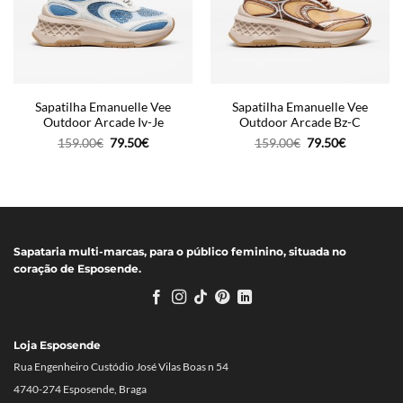
Sapatilha Emanuelle Vee
Sapatilha Emanuelle Vee
Outdoor Arcade Iv-Je
Outdoor Arcade Bz-C
O
O
O
O
159.00
€
79.50
€
159.00
€
79.50
€
preço
preço
preço
preço
original
atual
original
atual
era:
é:
era:
é:
159.00€.
79.50€.
159.00€.
79.50€.
Sapataria multi-marcas, para o público feminino, situada no
coração de Esposende.
Loja Esposende
Rua Engenheiro Custódio José Vilas Boas n 54
4740-274 Esposende, Braga