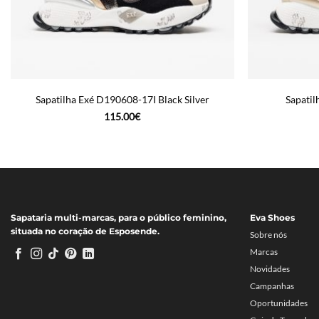
Sapatilha Exé D190608-17I Black Silver
Sapati
115.00
€
Sapataria multi-marcas, para o público feminino,
Eva Shoes
situada no coração de Esposende.
Sobre nós
Marcas
Novidades
Campanhas
Oportunidades