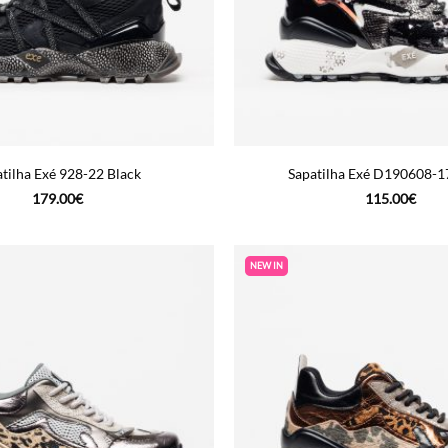
tilha Exé 928-22 Black
Sapatilha Exé D190608-17
179.00
€
115.00
€
NEW IN