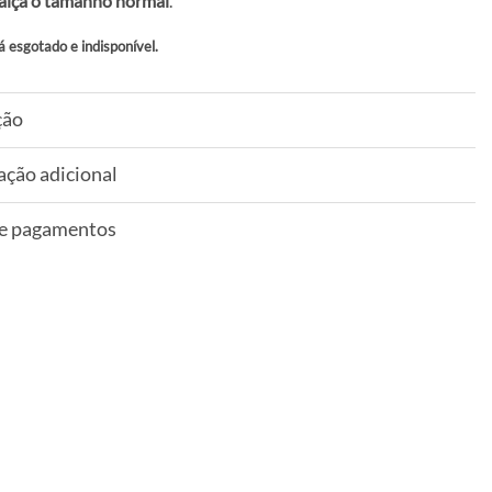
alça o tamanho normal
.
á esgotado e indisponível.
ção
ação adicional
 e pagamentos