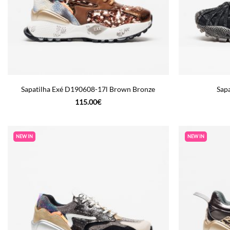
Sapatilha Exé D190608-17l Brown Bronze
Sapa
115.00
€
NEW IN
NEW IN