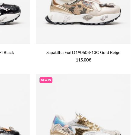
l Black
Sapatilha Exé D190608-13C Gold Beige
115.00
€
NEW IN