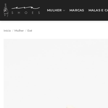
Skip
to
MULHER
MARCAS
MALAS E C
content
Início
/
Mulher
/
Exé