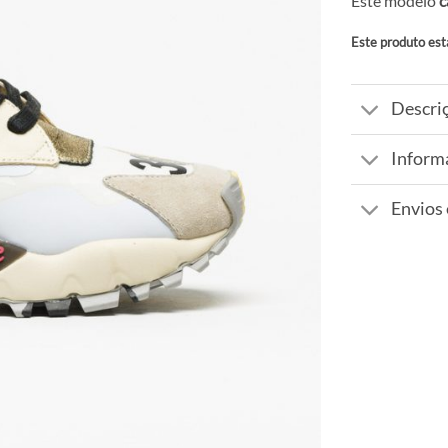
Este modelo
c
Este produto est
Alternative:
Descri
Inform
Envios