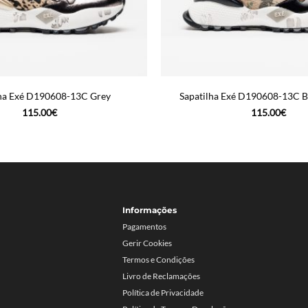
lha Exé D190608-13C Grey
Sapatilha Exé D190608-13C B
115.00
€
115.00
€
Informações
Pagamentos
Gerir Cookies
Termos e Condições
Livro de Reclamações
Política de Privacidade