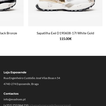
lack Bronze
Sapatilha Exé D190608-17I White Gold
115.00
€
Loja Esposende
Rua Engenheiro Custódio José Vilas Boas n 54
4740-274 Esposende, Braga
Contactos
info@evashoes.pt
(+351) 253 964 210
(chamada para rede fixa nacional)