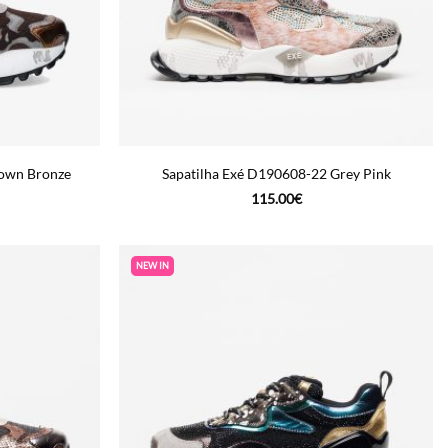
rown Bronze
Sapatilha Exé D190608-22 Grey Pink
115.00
€
NEW IN