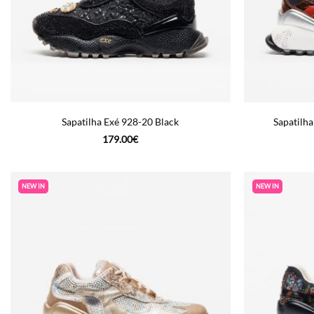
Sapatilha Exé 928-20 Black
Sapatilh
179.00
€
NEW IN
NEW IN