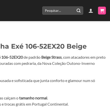
Pesquisar
por:
lha Exé 106-52EX20 Beige
é 106-52EX20
de padrão
Beige Strass
, com atacadores em preto
douradas com pedraria, da Nova Coleção Outono-Inverno
usada e sofisticada que junta conforto e glamour num só
has calçam o
tamanho normal
.
 e trocas grátis em Portugal Continental.