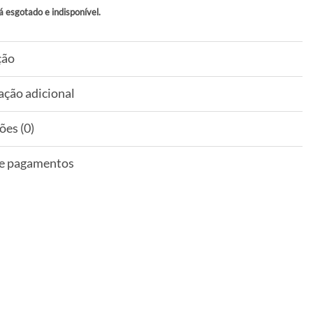
á esgotado e indisponível.
ção
ação adicional
ões (0)
 e pagamentos