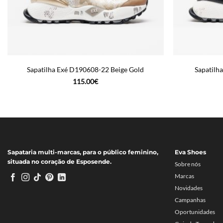
Sapatilha Exé D190608-22 Beige Gold
Sapatilh
115.00
€
Sapataria multi-marcas, para o público feminino,
Eva Shoes
situada no coração de Esposende.
Sobre nós
Marcas
Novidades
Campanhas
Oportunidades