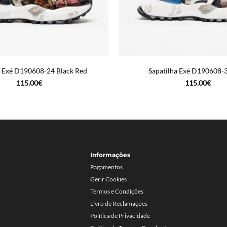
a Exé D190608-24 Black Red
Sapatilha Exé D190608-
115.00
€
115.00
€
Informações
Pagamentos
Gerir Cookies
Termos e Condições
Livro de Reclamações
Política de Privacidade