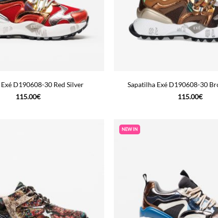
a Exé D190608-30 Red Silver
Sapatilha Exé D190608-30 B
115.00
€
115.00
€
NEW IN