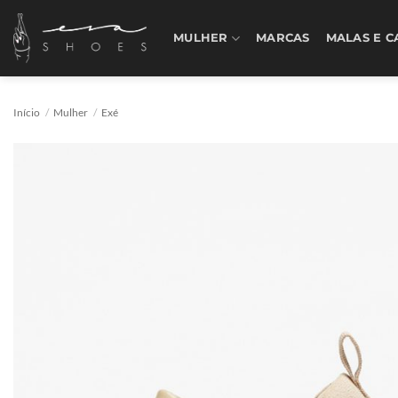
Skip
to
MULHER
MARCAS
MALAS E C
content
Início
/
Mulher
/
Exé