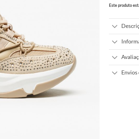
Este produto est
Alternative:
Descri
Inform
Avaliaç
Envios