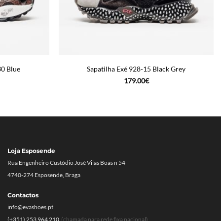
30 Blue
Sapatilha Exé 928-15 Black Grey
179.00
€
Loja Esposende
Rua Engenheiro Custódio José Vilas Boas n 54
4740-274 Esposende, Braga
Contactos
info@evashoes.pt
(+351) 253 964 210
(chamada para rede fixa nacional)