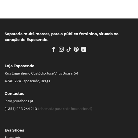
Sapataria multi-marcas, para o público feminino, situada no
coração de Esposende.
Loja Esposende
Rua Engenheiro Custódio José Vilas Boas n 54
4740-274 Esposende, Braga
Contactos
info@evashoes.pt
(+351) 253 964 210
(chamada para rede fixa nacional)
Eva Shoes
Sobre nós