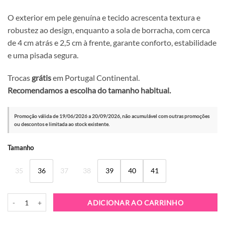
O exterior em pele genuína e tecido acrescenta textura e
robustez ao design, enquanto a sola de borracha, com cerca
de 4 cm atrás e 2,5 cm à frente, garante conforto, estabilidade
e uma pisada segura.
Trocas
grátis
em Portugal Continental.
Recomendamos a escolha do tamanho habitual.
Promoção válida de 19/06/2026 a 20/09/2026, não acumulável com outras promoções
ou descontos e limitada ao stock existente.
Alternative:
Tamanho
35
36
37
38
39
40
41
Quantidade de Sapatilha Exé 134-10 Multicolor
ADICIONAR AO CARRINHO