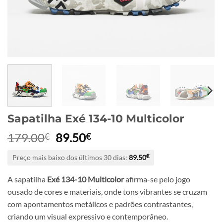
Sapatilha Exé 134-10 Multicolor
O
O
179.00
89.50
€
€
preço
preço
Preço mais baixo dos últimos 30 dias:
89.50
€
original
atual
era:
é:
A sapatilha
Exé 134-10 Multicolor
afirma-se pelo jogo
179.00€.
89.50€.
ousado de cores e materiais, onde tons vibrantes se cruzam
com apontamentos metálicos e padrões contrastantes,
criando um visual expressivo e contemporâneo.