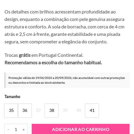
Os detalhes com brilhos acrescentam profundidade ao
design, enquanto a combinação com pele genuína assegura
estrutura e conforto. A sola de borracha, com cerca de 4 cm
atrás e 2,5 cm à frente, garante estabilidade e uma pisada
segura, sem comprometer a elegância do conjunto.
Trocas
grátis
em Portugal Continental.
Recomendamos a escolha do tamanho habitual.
Promoção válida de 19/06/2026 a 20/09/2026, não acumulável com outras promoções
ou descontos e limitada ao stock existente.
Alternative:
Tamanho
35
36
37
38
39
40
41
Quantidade de Sapatilha Exé 134-20 Yellow Multicolor
ADICIONAR AO CARRINHO