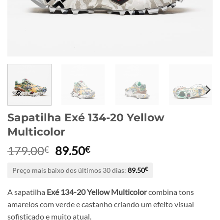
Sapatilha Exé 134-20 Yellow
Multicolor
O
O
179.00
89.50
€
€
preço
preço
Preço mais baixo dos últimos 30 dias:
89.50
€
original
atual
era:
é:
A sapatilha
Exé 134-20 Yellow Multicolor
combina tons
179.00€.
89.50€.
amarelos com verde e castanho criando um efeito visual
sofisticado e muito atual.