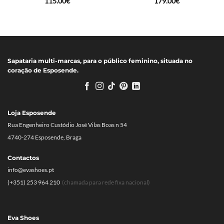
115.00
€
179.00
€
Sapataria multi-marcas, para o público feminino, situada no
coração de Esposende.
Loja Esposende
Rua Engenheiro Custódio José Vilas Boas n 54
4740-274 Esposende, Braga
Contactos
info@evashoes.pt
(+351) 253 964 210
(chamada para rede fixa nacional)
Eva Shoes