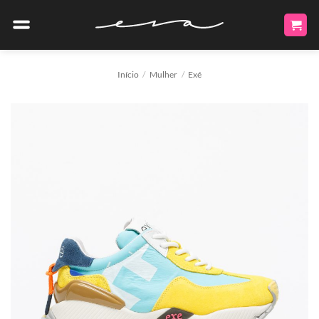
Skip
to
content
Início
/
Mulher
/
Exé