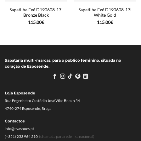
Sapatilha Exé D190608-17I
Sapatilha Exé D190608-17I
Bronze Black
White Gold
115.00
€
115.00
€
Sapataria multi-marcas, para o público feminino, situada no
coração de Esposende.
Loja Esposende
Rua Engenheiro Custódio José Vilas Boas n 54
4740-274 Esposende, Braga
Contactos
info@evashoes.pt
(+351) 253 964 210
(chamada para rede fixa nacional)