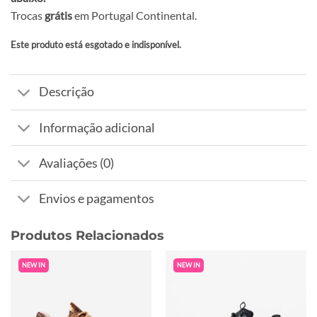
Trocas
grátis
em Portugal Continental.
Este produto está esgotado e indisponível.
Alternative:
Descrição
Informação adicional
Avaliações (0)
Envios e pagamentos
Produtos Relacionados
NEW IN
NEW IN