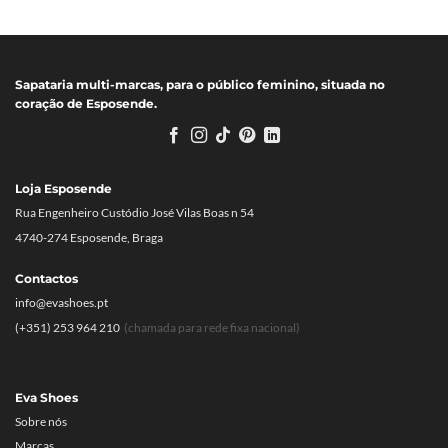
Sapataria multi-marcas, para o público feminino, situada no
coração de Esposende.
Loja Esposende
Rua Engenheiro Custódio José Vilas Boas n 54
4740-274 Esposende, Braga
Contactos
info@evashoes.pt
(+351) 253 964 210
(chamada para rede fixa nacional)
Eva Shoes
Sobre nós
Marcas