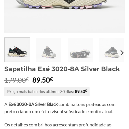
Sapatilha Exé 3020-8A Silver Black
O
O
179.00
89.50
€
€
preço
preço
Preço mais baixo dos últimos 30 dias:
89.50
€
original
atual
era:
é:
A
Exé 3020-8A Silver Black
combina tons prateados com
179.00€.
89.50€.
preto criando um efeito visual sofisticado e muito atual.
Os detalhes com brilhos acrescentam profundidade ao