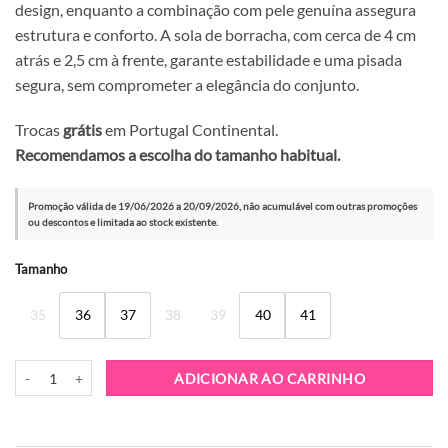
design, enquanto a combinação com pele genuína assegura
estrutura e conforto. A sola de borracha, com cerca de 4 cm
atrás e 2,5 cm à frente, garante estabilidade e uma pisada
segura, sem comprometer a elegância do conjunto.
Trocas
grátis
em Portugal Continental.
Recomendamos a escolha do tamanho habitual.
Promoção válida de 19/06/2026 a 20/09/2026, não acumulável com outras promoções
ou descontos e limitada ao stock existente.
Alternative:
Tamanho
35
36
37
38
39
40
41
Quantidade de Sapatilha Exé 3020-8A Silver Black
ADICIONAR AO CARRINHO