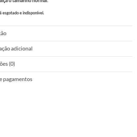
alça o tamanho normal
.
á esgotado e indisponível.
ção
ação adicional
ões (0)
 e pagamentos