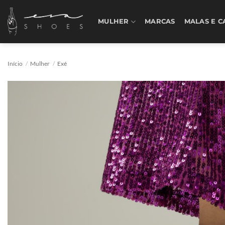
Skip
to
MULHER
MARCAS
MALAS E C
content
Início
/
Mulher
/
Exé