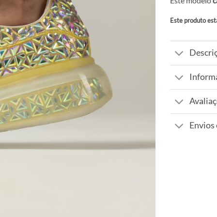
Este modelo
c
Este produto est
Alternative:
Descri
Inform
Avaliaç
Envios