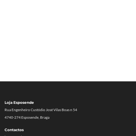
Loja Esposende
Rua Engenheiro Custódio José Vilas Boas n 54
4740-274 Esposende, Braga
Contactos