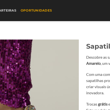
ARTEIRAS
OPORTUNIDADES
Sapati
Descobre as s
Amarelo
, um 
Com uma combi
sapatilhas pr
criar visuais 
inovadora.
Trocas
grátis
e