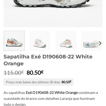
Sapatilha Exé D190608-22 White
Orange
O
O
115.00
80.50
€
€
preço
preço
Preço mais baixo dos últimos 30 dias:
80.50
€
original
atual
era:
é:
As sapatilhas
Exé D190608-22 White Orange
combinam a
115.00€.
80.50€.
suavidade do branco com detalhes Laranja que iluminam
todo o design.