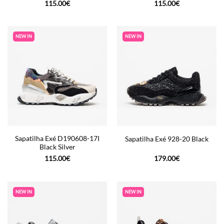
115.00
€
115.00
€
NEW IN
NEW IN
Sapatilha Exé D190608-17I
Sapatilha Exé 928-20 Black
Black Silver
115.00
€
179.00
€
NEW IN
NEW IN