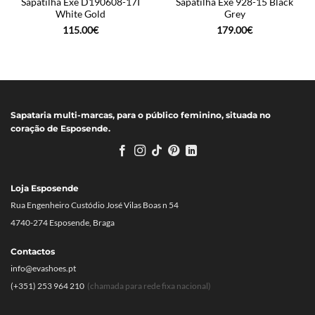
Sapatilha Exé D190608-17I
Sapatilha Exé 928-15 Black
White Gold
Grey
115.00
€
179.00
€
Sapataria multi-marcas, para o público feminino, situada no
coração de Esposende.
Loja Esposende
Rua Engenheiro Custódio José Vilas Boas n 54
4740-274 Esposende, Braga
Contactos
info@evashoes.pt
(+351) 253 964 210
(chamada para rede fixa nacional)