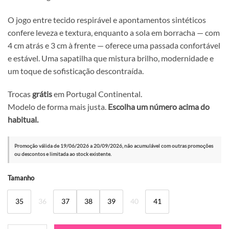
O jogo entre tecido respirável e apontamentos sintéticos
confere leveza e textura, enquanto a sola em borracha — com
4 cm atrás e 3 cm à frente — oferece uma passada confortável
e estável. Uma sapatilha que mistura brilho, modernidade e
um toque de sofisticação descontraída.
Trocas
grátis
em Portugal Continental.
Modelo de forma mais justa.
Escolha um número acima do
habitual.
Promoção válida de 19/06/2026 a 20/09/2026, não acumulável com outras promoções
ou descontos e limitada ao stock existente.
Alternative:
Tamanho
35
36
37
38
39
40
41
Quantidade de Sapatilha Exé D190608-22 White Orange