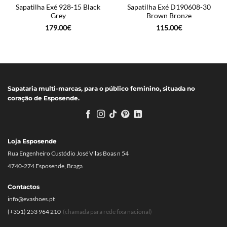
Sapatilha Exé 928-15 Black
Sapatilha Exé D190608-30
Grey
Brown Bronze
179.00
€
115.00
€
Sapataria multi-marcas, para o público feminino, situada no
coração de Esposende.
Loja Esposende
Rua Engenheiro Custódio José Vilas Boas n 54
4740-274 Esposende, Braga
Contactos
info@evashoes.pt
(+351) 253 964 210
(chamada para rede fixa nacional)