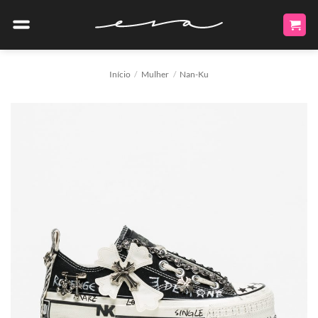
Skip
to
content
Início
/
Mulher
/
Nan-Ku