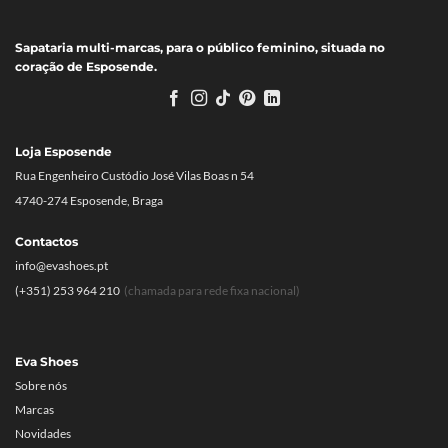
Sapataria multi-marcas, para o público feminino, situada no
coração de Esposende.
Loja Esposende
Rua Engenheiro Custódio José Vilas Boas n 54
4740-274 Esposende, Braga
Contactos
info@evashoes.pt
(+351) 253 964 210
(chamada para rede fixa nacional)
Eva Shoes
Sobre nós
Marcas
Novidades