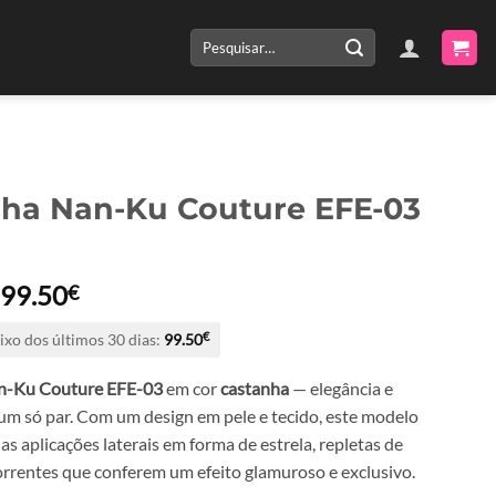
Pesquisar
por:
lha Nan-Ku Couture EFE-03
O
O
99.50
€
preço
preço
ixo dos últimos 30 dias:
99.50
€
original
atual
era:
é:
n-Ku Couture EFE-03
em cor
castanha
— elegância e
199.00€.
99.50€.
num só par. Com um design em pele e tecido, este modelo
as aplicações laterais em forma de estrela, repletas de
correntes que conferem um efeito glamuroso e exclusivo.