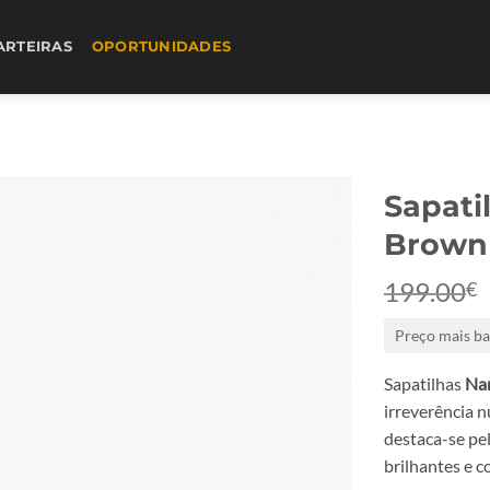
ARTEIRAS
OPORTUNIDADES
Sapati
Brown
199.00
€
Preço mais ba
Sapatilhas
Na
irreverência 
destaca-se pel
brilhantes e 