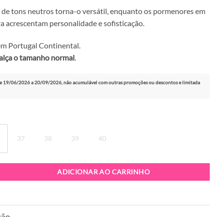
de tons neutros torna-o versátil, enquanto os pormenores em
ra acrescentam personalidade e sofisticação.
m Portugal Continental.
alça o tamanho normal
.
e 19/06/2026 a 20/09/2026, não acumulável com outras promoções ou descontos e limitada
37
38
39
40
apatilha Nan-Ku Couture EFE-03 Brown
ADICIONAR AO CARRINHO
ção