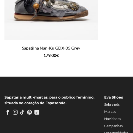
Sapatilha Nan-Ku GDX-05 Grey
179.00
€
Sapataria multi-marcas, para o público feminino,
Eva Shoes
situada no coração de Esposende.
Sobre nós
Marcas
Novidades
Campanhas
Oportunidades