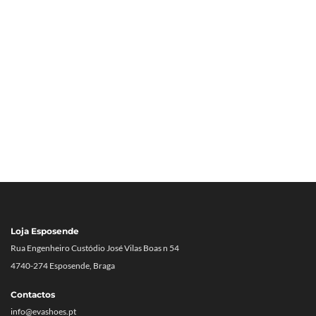
Loja Esposende
Rua Engenheiro Custódio José Vilas Boas n 54
4740-274 Esposende, Braga
Contactos
info@evashoes.pt