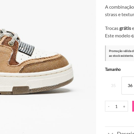
A combinação 
strass e textu
Trocas
grátis
e
Este modelo
c
Promoção válida d
ao stock existente.
Alternative:
Tamanho
35
36
Quantidade de S
Descri