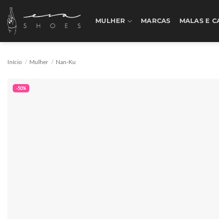
Skip
to
MULHER
MARCAS
MALAS E C
content
Início
/
Mulher
/
Nan-Ku
-50%