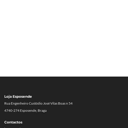
Loja Esposende
Rua Engenheiro Custódio José Vilas Boas n 54
4740-274 Esposende, Braga
Contactos