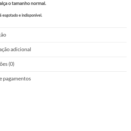
alça o tamanho normal.
á esgotado e indisponível.
ção
ação adicional
ões (0)
 e pagamentos