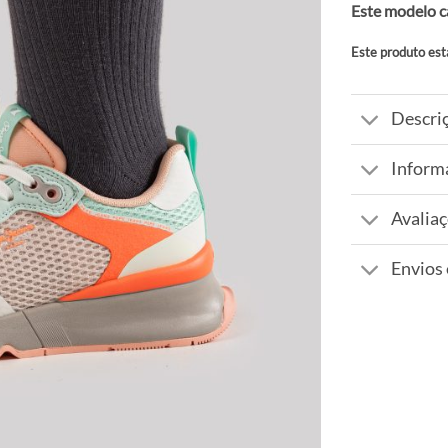
Este modelo c
Este produto est
Alternative:
Descri
Inform
Avaliaç
Envios