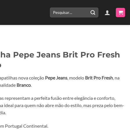
Pesquisar
por:
lha Pepe Jeans Brit Pro Fresh
o
apatilhas nova coleção
Pepe Jeans
, modelo
Brit Pro Fresh
, na
onalidade
Branco
.
as representam a perfeita fusão entre elegância e conforto,
ha ideal para quem não abre mão do estilo, mas preza pelo bem-
dia.
m Portugal Continental.