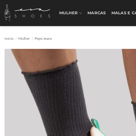
Skip
to
MULHER
MARCAS
MALAS E C
content
Início
/
Mulher
/
Pepe Jeans