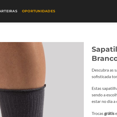
ARTEIRAS
OPORTUNIDADES
Sapati
Branc
Descubra as s
sofisticada t
Estas sapatilh
sendo a escol
estar no dia a 
Trocas
grátis
e