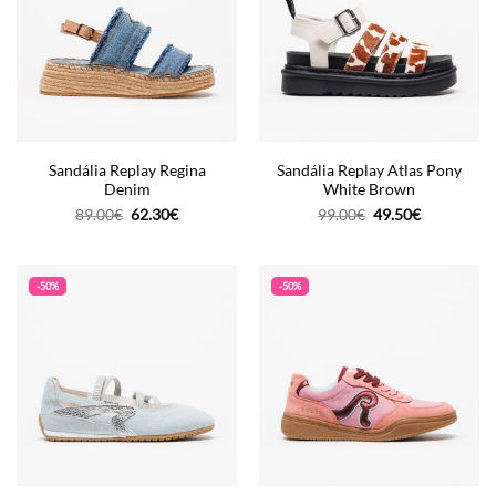
Sandália Replay Regina
Sandália Replay Atlas Pony
Denim
White Brown
O
O
O
O
89.00
€
62.30
€
99.00
€
49.50
€
preço
preço
preço
preço
original
atual
original
atual
era:
é:
era:
é:
89.00€.
62.30€.
99.00€.
49.50€.
-50%
-50%