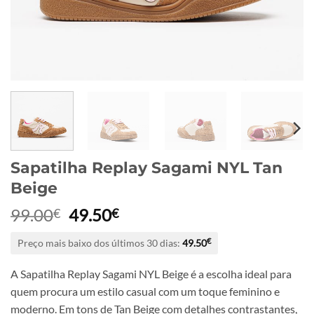
Sapatilha Replay Sagami NYL Tan
Beige
O
O
99.00
49.50
€
€
preço
preço
Preço mais baixo dos últimos 30 dias:
49.50
€
original
atual
era:
é:
A Sapatilha Replay Sagami NYL Beige é a escolha ideal para
99.00€.
49.50€.
quem procura um estilo casual com um toque feminino e
moderno. Em tons de Tan Beige com detalhes contrastantes,