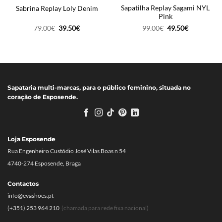
Sapatilha Replay Sagami NYL
Sabrina Replay Loly Denim
Pink
O
O
O
O
79.00
€
39.50
€
99.00
€
49.50
€
preço
preço
preço
preço
original
atual
original
atual
era:
é:
era:
é:
79.00€.
39.50€.
99.00€.
49.50€.
Sapataria multi-marcas, para o público feminino, situada no
coração de Esposende.
Loja Esposende
Rua Engenheiro Custódio José Vilas Boas n 54
4740-274 Esposende, Braga
Contactos
info@evashoes.pt
(+351) 253 964 210
(chamada para rede fixa nacional)