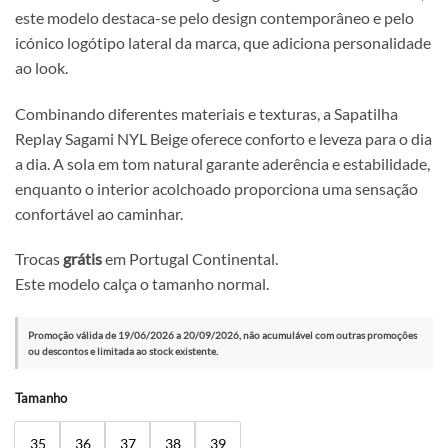
este modelo destaca-se pelo design contemporâneo e pelo
icónico logótipo lateral da marca, que adiciona personalidade
ao look.
Combinando diferentes materiais e texturas, a Sapatilha
Replay Sagami NYL Beige oferece conforto e leveza para o dia
a dia. A sola em tom natural garante aderência e estabilidade,
enquanto o interior acolchoado proporciona uma sensação
confortável ao caminhar.
Trocas
grátis
em Portugal Continental.
Este modelo calça o tamanho normal.
Promoção válida de 19/06/2026 a 20/09/2026, não acumulável com outras promoções
ou descontos e limitada ao stock existente.
Alternative:
Tamanho
35
36
37
38
39