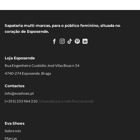
Sapataria multi-marcas, para o público feminino, situada no
coração de Esposende.
Loja Esposende
Rua Engenheiro Custódio José Vilas Boas n 54
4740-274 Esposende, Braga
Contactos
info@evashoes.pt
(+351) 253 964 210
(chamada para rede fixa nacional)
Eva Shoes
Sobre nós
Marcas