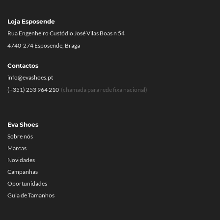
Loja Esposende
Rua Engenheiro Custódio José Vilas Boas n 54
4740-274 Esposende, Braga
Contactos
info@evashoes.pt
(+351) 253 964 210
(chamada para rede fixa nacional)
Eva Shoes
Sobre nós
Marcas
Novidades
Campanhas
Oportunidades
Guia de Tamanhos